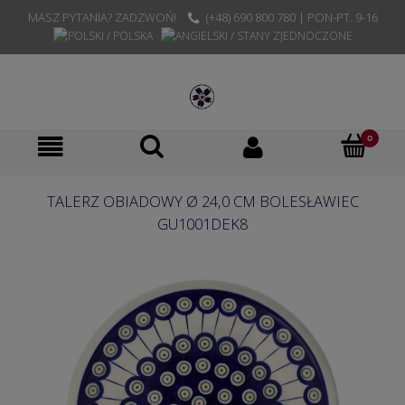
MASZ PYTANIA? ZADZWOŃ!
(+48) 690 800 780 | PON-PT. 9-16
TALERZ OBIADOWY Ø 24,0 CM BOLESŁAWIEC
GU1001DEK8