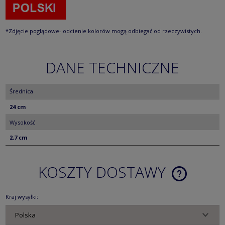
*Zdjęcie poglądowe- odcienie kolorów mogą odbiegać od rzeczywistych.
DANE TECHNICZNE
Średnica
24 cm
Wysokość
2,7 cm
KOSZTY DOSTAWY
CENA NIE ZA
KOSZTÓW PŁ
Kraj wysyłki: