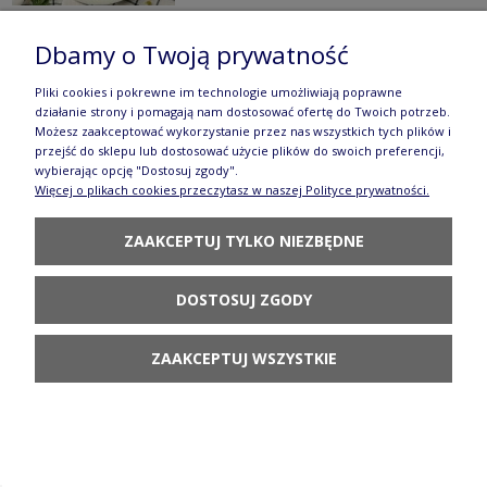
Dbamy o Twoją prywatność
Talerz obiadowy ø 24,0 cm Bolesławiec
Pliki cookies i pokrewne im technologie umożliwiają poprawne
działanie strony i pomagają nam dostosować ofertę do Twoich potrzeb.
GU1001DEKDU60
Możesz zaakceptować wykorzystanie przez nas wszystkich tych plików i
przejść do sklepu lub dostosować użycie plików do swoich preferencji,
155,90 zł
wybierając opcję "Dostosuj zgody".
Więcej o plikach cookies przeczytasz w naszej Polityce prywatności.
DO KOSZYKA
ZAAKCEPTUJ TYLKO NIEZBĘDNE
DOSTOSUJ ZGODY
ZAAKCEPTUJ WSZYSTKIE
Talerz obiadowy duży ø 27,2 cm GU1014 DEK111
112,90 zł
POWIADOM O
DOSTĘPNOŚCI