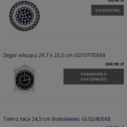
59,90 zł
DO KOSZYKA
Zegar wiszący 29,7 x 22,3 cm GD1077DEK8
268,90 zł
POWIADOM O
DOSTĘPNOŚCI
Talerz taca 24,5 cm Bolesławiec GU524DEK8