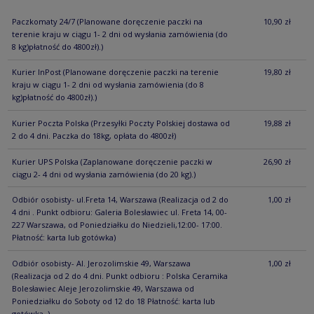
Paczkomaty 24/7
(Planowane doręczenie paczki na
10,90 zł
terenie kraju w ciągu 1- 2 dni od wysłania zamówienia (do
8 kg)płatność do 4800zł).)
Kurier InPost
(Planowane doręczenie paczki na terenie
19,80 zł
kraju w ciągu 1- 2 dni od wysłania zamówienia (do 8
kg)płatność do 4800zł).)
Kurier Poczta Polska
(Przesyłki Poczty Polskiej dostawa od
19,88 zł
2 do 4 dni. Paczka do 18kg, opłata do 4800zł)
Kurier UPS Polska
(Zaplanowane doręczenie paczki w
26,90 zł
ciągu 2- 4 dni od wysłania zamówienia (do 20 kg).)
Odbiór osobisty- ul.Freta 14, Warszawa
(Realizacja od 2 do
1,00 zł
4 dni . Punkt odbioru: Galeria Bolesławiec ul. Freta 14, 00-
227 Warszawa, od Poniedziałku do Niedzieli,12:00- 17:00.
Płatność: karta lub gotówka)
Odbiór osobisty- Al. Jerozolimskie 49, Warszawa
1,00 zł
(Realizacja od 2 do 4 dni. Punkt odbioru : Polska Ceramika
Bolesławiec Aleje Jerozolimskie 49, Warszawa od
Poniedziałku do Soboty od 12 do 18 Płatność: karta lub
gotówka. )