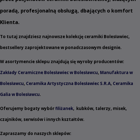
poradą, profesjonalną obsługą, dbających o komfort
Klienta.
To tutaj znajdziesz najnowsze kolekcję ceramiki Bolesławiec,
bestsellery zaprojektowane w ponadczasowym designie.
W asortymencie sklepu znajdują się wyroby producentów:
Zakłady Ceramiczne Bolesławiec w Bolesławcu
,
Manufaktura w
Bolesławcu
,
Ceramika Artystyczna Bolesławiec S.R.A
,
Ceramika
Galia w Bolesławcu
.
Oferujemy bogaty wybór
filiżanek
,
kubków
,
talerzy
,
misek
,
czajników
,
serwisów
i innych
kształtów
.
Zapraszamy do naszych sklepów: