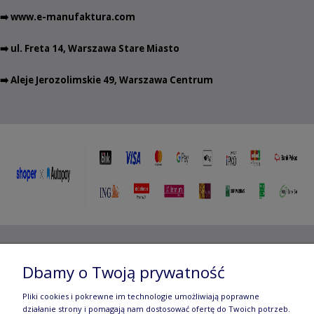
➡️
www.e-manufaktura.com
➡️ ul. Freta 14, Warszawa Stare Miasto
➡️ Aleje Jerozolimskie 49, Warszawa Centrum
Copyright ©
2012- 2025 Wojciech Czubaczyński
| Aleje
Dbamy o Twoją prywatność
Jerozolimskie 49, 00-696 Warszawa | e-mail:
biuro@e-
Pliki cookies i pokrewne im technologie umożliwiają poprawne
manufaktura.com
|
działanie strony i pomagają nam dostosować ofertę do Twoich potrzeb.