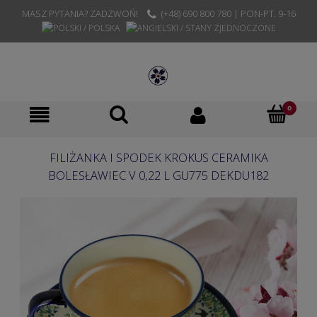
MASZ PYTANIA? ZADZWOŃ!
(+48) 690 800 780 | PON-PT. 9-16
FILIŻANKA I SPODEK KROKUS CERAMIKA
BOLESŁAWIEC V 0,22 L GU775 DEKDU182