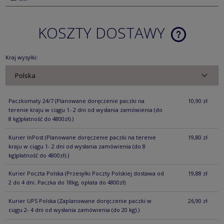
KOSZTY DOSTAWY
CENA NIE ZA
KOSZTÓW PŁ
Kraj wysyłki:
Paczkomaty 24/7
(Planowane doręczenie paczki na
10,90 zł
terenie kraju w ciągu 1- 2 dni od wysłania zamówienia (do
8 kg)płatność do 4800zł).)
Kurier InPost
(Planowane doręczenie paczki na terenie
19,80 zł
kraju w ciągu 1- 2 dni od wysłania zamówienia (do 8
kg)płatność do 4800zł).)
Kurier Poczta Polska
(Przesyłki Poczty Polskiej dostawa od
19,88 zł
2 do 4 dni. Paczka do 18kg, opłata do 4800zł)
Kurier UPS Polska
(Zaplanowane doręczenie paczki w
26,90 zł
ciągu 2- 4 dni od wysłania zamówienia (do 20 kg).)