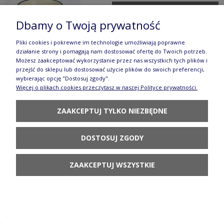
POWIADOM O
DOSTĘPNOŚCI
Dbamy o Twoją prywatność
Pliki cookies i pokrewne im technologie umożliwiają poprawne
działanie strony i pomagają nam dostosować ofertę do Twoich potrzeb.
Możesz zaakceptować wykorzystanie przez nas wszystkich tych plików i
przejść do sklepu lub dostosować użycie plików do swoich preferencji,
wybierając opcję "Dostosuj zgody".
Więcej o plikach cookies przeczytasz w naszej Polityce prywatności.
Filiżanka i spodek V 0,24 L Bolesławiec
GU1802DEK890
ZAAKCEPTUJ TYLKO NIEZBĘDNE
93,90 zł
DOSTOSUJ ZGODY
DO KOSZYKA
ZAAKCEPTUJ WSZYSTKIE
Filiżanka i spodek V 0,24 L Bolesławiec