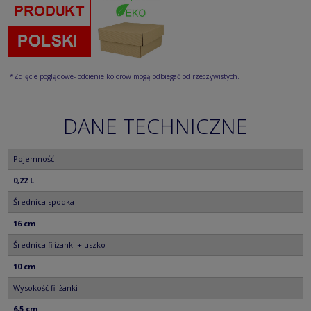
*Zdjęcie poglądowe- odcienie kolorów mogą odbiegać od rzeczywistych.
DANE TECHNICZNE
Pojemność
0,22 L
Średnica spodka
16 cm
Średnica filiżanki + uszko
10 cm
Wysokość filiżanki
6,5 cm