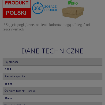
*Zdjęcie poglądowe- odcienie kolorów mogą odbiegać od
rzeczywistych.
DANE TECHNICZNE
Pojemność
0,22 L
Średnica spodka
16 cm
Średnica filiżanki + uszko
10 cm