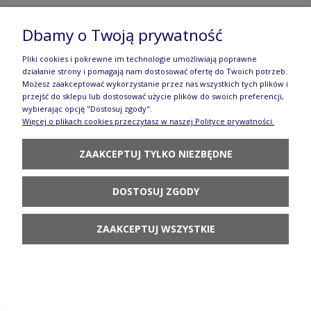
Dbamy o Twoją prywatność
Talerz- tacka do sushi 12,2x18,3 cm
Pliki cookies i pokrewne im technologie umożliwiają poprawne
działanie strony i pomagają nam dostosować ofertę do Twoich potrzeb.
GU2021DEK277Art
Możesz zaakceptować wykorzystanie przez nas wszystkich tych plików i
przejść do sklepu lub dostosować użycie plików do swoich preferencji,
144,90 zł
wybierając opcję "Dostosuj zgody".
Więcej o plikach cookies przeczytasz w naszej Polityce prywatności.
POWIADOM O
DOSTĘPNOŚCI
ZAAKCEPTUJ TYLKO NIEZBĘDNE
DOSTOSUJ ZGODY
ZAAKCEPTUJ WSZYSTKIE
Talerz obiadowy ø 24,0 cm Bolesławiec
GU1001DEK277Art
204,90 zł