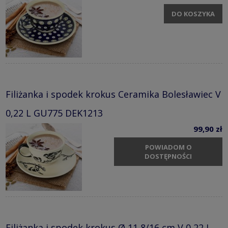
DO KOSZYKA
Filiżanka i spodek krokus Ceramika Bolesławiec V
0,22 L GU775 DEK1213
99,90 zł
POWIADOM O
DOSTĘPNOŚCI
Filiżanka i spodek krokus Ø 11,8/16 cm V 0,22 L