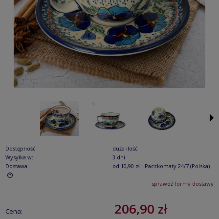
Dostępność:
duża ilość
Wysyłka w:
3 dni
Dostawa:
od 10,90 zł
- Paczkomaty 24/7
(Polska)
sprawdź formy dostawy
Cena nie zawiera ewentualnych kosztów płatności
206,90 zł
Cena: