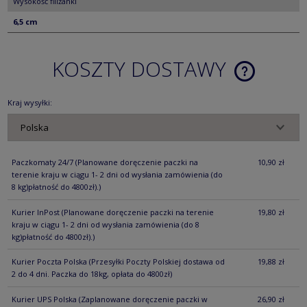
Wysokość filiżanki
6,5 cm
KOSZTY DOSTAWY
CENA NIE ZA
KOSZTÓW PŁ
Kraj wysyłki:
Paczkomaty 24/7
(Planowane doręczenie paczki na
10,90 zł
terenie kraju w ciągu 1- 2 dni od wysłania zamówienia (do
8 kg)płatność do 4800zł).)
Kurier InPost
(Planowane doręczenie paczki na terenie
19,80 zł
kraju w ciągu 1- 2 dni od wysłania zamówienia (do 8
kg)płatność do 4800zł).)
Kurier Poczta Polska
(Przesyłki Poczty Polskiej dostawa od
19,88 zł
2 do 4 dni. Paczka do 18kg, opłata do 4800zł)
Kurier UPS Polska
(Zaplanowane doręczenie paczki w
26,90 zł