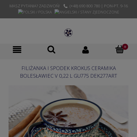
MASZ PYTANIA? ZADZWOŃ!
(+48) 690 800 780 | PON-PT. 9-16
FILIŻANKA I SPODEK KROKUS CERAMIKA
BOLESŁAWIEC V 0,22 L GU775 DEK277ART