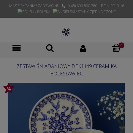
MASZ PYTANIA? ZADZWOŃ!
(+48) 690 800 780 | PON-PT. 9-16
ZESTAW ŚNIADANIOWY DEK1149 CERAMIKA
BOLESŁAWIEC