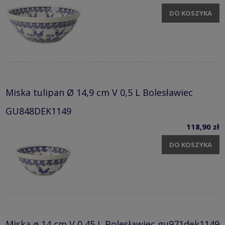
DO KOSZYKA
Miska tulipan Ø 14,9 cm V 0,5 L Bolesławiec
GU848DEK1149
118,90 zł
DO KOSZYKA
Miska ø 14 cm V 0,45 L Bolesławiec gu971dek1149