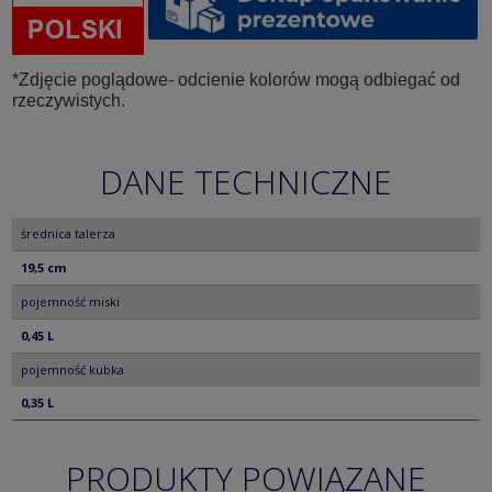
*Zdjęcie poglądowe- odcienie kolorów mogą odbiegać od
rzeczywistych.
DANE TECHNICZNE
średnica talerza
19,5 cm
pojemność miski
0,45 L
pojemność kubka
0,35 L
PRODUKTY POWIĄZANE