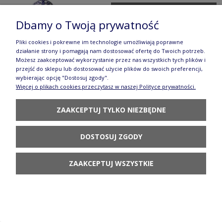
POWIADOM O
DOSTĘPNOŚCI
Dbamy o Twoją prywatność
Pliki cookies i pokrewne im technologie umożliwiają poprawne
działanie strony i pomagają nam dostosować ofertę do Twoich potrzeb.
Możesz zaakceptować wykorzystanie przez nas wszystkich tych plików i
przejść do sklepu lub dostosować użycie plików do swoich preferencji,
wybierając opcję "Dostosuj zgody".
Więcej o plikach cookies przeczytasz w naszej Polityce prywatności.
Filiżanka i spodek do podwójnego espresso V
0,07 L Bolesławiec GU1121DEK1149
ZAAKCEPTUJ TYLKO NIEZBĘDNE
93,90 zł
DOSTOSUJ ZGODY
DO KOSZYKA
ZAAKCEPTUJ WSZYSTKIE
Talerz do pizzy GU2086DEK1149