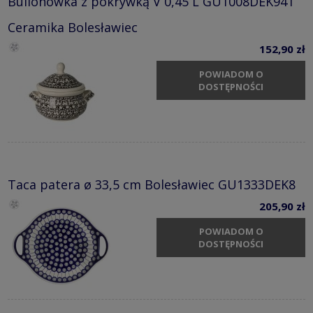
Bulionówka z pokrywką V 0,45 L GU1008DEK941
Ceramika Bolesławiec
152,90 zł
POWIADOM O
DOSTĘPNOŚCI
Taca patera ø 33,5 cm Bolesławiec GU1333DEK8
205,90 zł
POWIADOM O
DOSTĘPNOŚCI