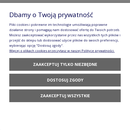
Filiżanka i spodek V 0,24 L Bolesławiec
Dbamy o Twoją prywatność
GU1802DEK941
Pliki cookies i pokrewne im technologie umożliwiają poprawne
93,90 zł
działanie strony i pomagają nam dostosować ofertę do Twoich potrzeb.
Możesz zaakceptować wykorzystanie przez nas wszystkich tych plików i
POWIADOM O
przejść do sklepu lub dostosować użycie plików do swoich preferencji,
DOSTĘPNOŚCI
wybierając opcję "Dostosuj zgody".
Więcej o plikach cookies przeczytasz w naszej Polityce prywatności.
ZAAKCEPTUJ TYLKO NIEZBĘDNE
DOSTOSUJ ZGODY
Filiżanka i spodek Ceramika Bolesławiec V 0,11 L
ZAAKCEPTUJ WSZYSTKIE
GU716 DEK941
87,90 zł
POWIADOM O
DOSTĘPNOŚCI