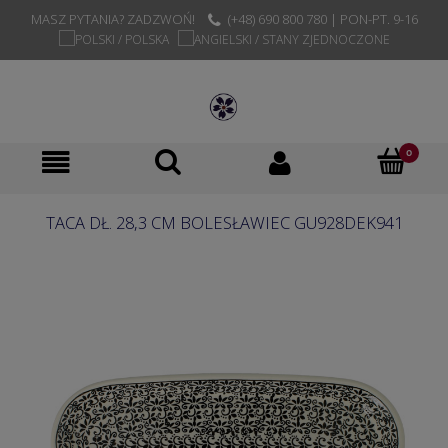
MASZ PYTANIA? ZADZWOŃ!
(+48) 690 800 780 | PON-PT. 9-16
TACA DŁ. 28,3 CM BOLESŁAWIEC GU928DEK941