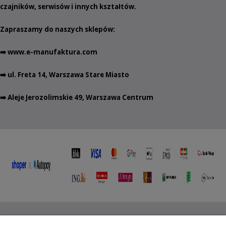
czajników
,
serwisów
i innych
kształtów
.
Zapraszamy do naszych sklepów:
➡️
www.e-manufaktura.com
➡️ ul. Freta 14, Warszawa Stare Miasto
➡️ Aleje Jerozolimskie 49, Warszawa Centrum
Copyright ©
2012- 2025 Wojciech Czubaczyński
| Aleje