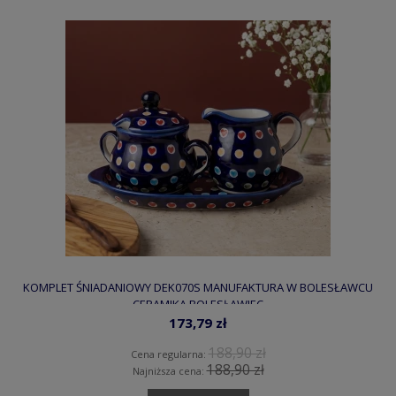
KOMPLET ŚNIADANIOWY DEK070S MANUFAKTURA W BOLESŁAWCU
CERAMIKA BOLESŁAWIEC
173,79 zł
188,90 zł
Cena regularna:
188,90 zł
Najniższa cena: