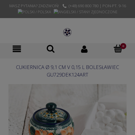
MASZ PYTANIA? ZADZWOŃ!
(+48) 690 800 780 | PON-PT. 9-16
CUKIERNICA Ø 9,1 CM V 0,15 L BOLESŁAWIEC
GU729DEK124ART