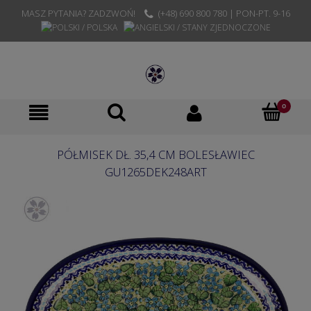
MASZ PYTANIA? ZADZWOŃ!
(+48) 690 800 780 | PON-PT. 9-16
PÓŁMISEK DŁ. 35,4 CM BOLESŁAWIEC
GU1265DEK248ART