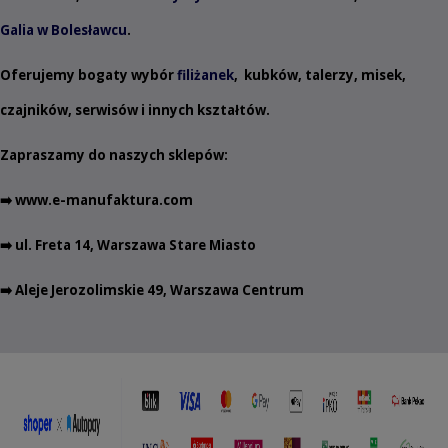
Galia w Bolesławcu
.
Oferujemy bogaty wybór
filiżanek
,
kubków
,
talerzy
,
misek
,
czajników
,
serwisów
i innych
kształtów
.
Zapraszamy do naszych sklepów:
➡️
www.e-manufaktura.com
➡️ ul. Freta 14, Warszawa Stare Miasto
➡️ Aleje Jerozolimskie 49, Warszawa Centrum