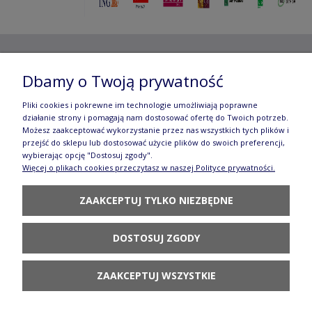
Copyright ©
2012- 2025 Wojciech Czubaczyński
| Aleje
Dbamy o Twoją prywatność
Jerozolimskie 49, 00-696 Warszawa | e-mail:
biuro@e-
Pliki cookies i pokrewne im technologie umożliwiają poprawne
działanie strony i pomagają nam dostosować ofertę do Twoich potrzeb.
manufaktura.com
|
Możesz zaakceptować wykorzystanie przez nas wszystkich tych plików i
przejść do sklepu lub dostosować użycie plików do swoich preferencji,
Wszelkie prawa zastrzeżone. Fotografie oraz opisy zamieszczone
wybierając opcję "Dostosuj zgody".
Więcej o plikach cookies przeczytasz w naszej Polityce prywatności.
na stronie stanowią własność autora, kopiowanie, edycja,
ZAAKCEPTUJ TYLKO NIEZBĘDNE
rozpowszechnianie bez zgody autora zabronione.
Te treści objęte są prawem autorskim, a korzystanie z nich może
DOSTOSUJ ZGODY
być negatywne w skutkach. Jeżeli chcesz uzyskać zgodę, napisz do
nas.
ZAAKCEPTUJ WSZYSTKIE