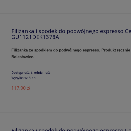
Filiżanka i spodek do podwójnego espresso Ce
GU1121DEK1378A
Filiżanka ze spodkiem do podwójnego espresso. Produkt ręczni
Bolesławiec.
Dostępność:
średnia ilość
Wysyłka w:
3 dni
117,90 zł
Filiżanka i spodek do podwójnego espresso Ce