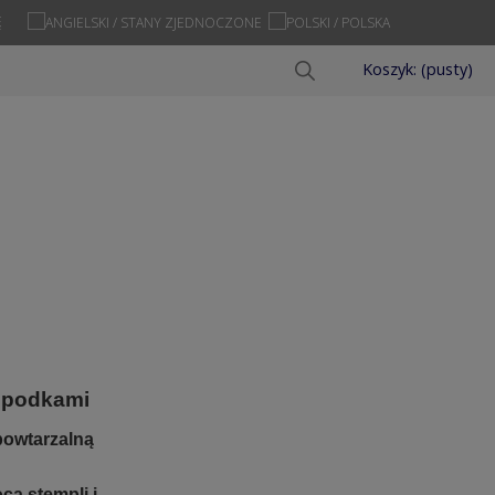
Ę
Koszyk:
(pusty)
 spodkami
epowtarzalną
cą stempli i