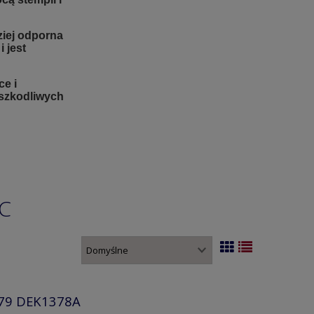
ziej odporna
 jest
e i
 szkodliwych
C
1379 DEK1378A