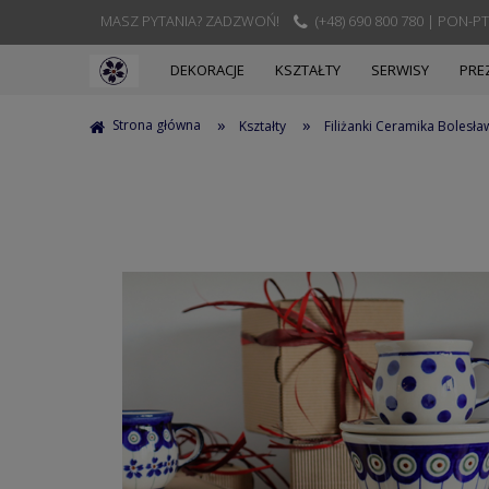
MASZ PYTANIA? ZADZWOŃ!
(+48) 690 800 780 | PON-PT
DEKORACJE
KSZTAŁTY
SERWISY
PRE
»
»
Strona główna
Kształty
Filiżanki Ceramika Bolesła