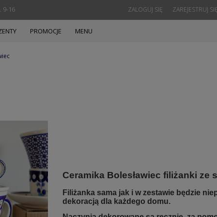
. 9-16
ZALOGUJ SIĘ
ZAREJESTRUJ SI
ZENTY
PROMOCJE
MENU
wiec
Ceramika Bolesławiec filiżanki ze
Filiżanka sama jak i w zestawie będzie ni
dekoracją dla każdego domu.
Naczynia dekorowane są ręcznie, za pomo