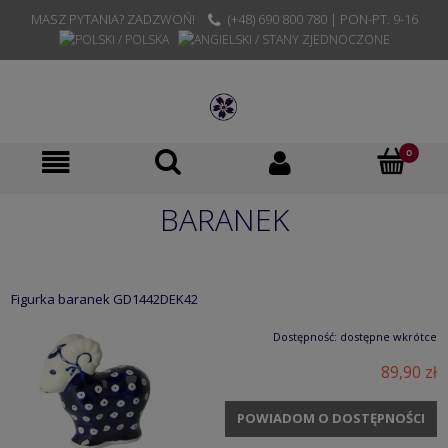
MASZ PYTANIA? ZADZWOŃ!
(+48) 690 800 780 | PON-PT. 9-16
BARANEK
Figurka baranek GD1442DEK42
Dostępność:
dostępne wkrótce
89,90 zł
POWIADOM O DOSTĘPNOŚCI