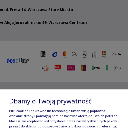
➡️ ul. Freta 14, Warszawa Stare Miasto
➡️ Aleje Jerozolimskie 49, Warszawa Centrum
Copyright ©
2012- 2025 Wojciech Czubaczyński
| Aleje
Dbamy o Twoją prywatność
Jerozolimskie 49, 00-696 Warszawa | e-mail:
biuro@e-
Pliki cookies i pokrewne im technologie umożliwiają poprawne
działanie strony i pomagają nam dostosować ofertę do Twoich potrzeb.
manufaktura.com
|
Możesz zaakceptować wykorzystanie przez nas wszystkich tych plików i
przejść do sklepu lub dostosować użycie plików do swoich preferencji,