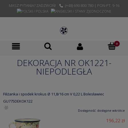
MASZ PYTANIA? ZADZWOŃ!
(+48) 690 800 780 | PON-PT. 9-16
DEKORACJA NR OK1221-
NIEPODLEGŁA
Filiżanka i spodek krokus Ø 11,8/16 cm V 0,22 L Bolesławiec
GU775DEKOK122
Dostępność:
dostępne wkrótce
196,22 zł