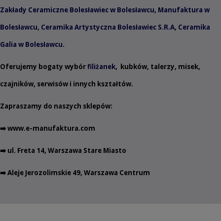
Zakłady Ceramiczne Bolesławiec w Bolesławcu
,
Manufaktura w
Bolesławcu
,
Ceramika Artystyczna Bolesławiec S.R.A
,
Ceramika
Galia w Bolesławcu
.
Oferujemy bogaty wybór
filiżanek
,
kubków
,
talerzy
,
misek
,
czajników
,
serwisów
i innych
kształtów
.
Zapraszamy do naszych sklepów:
➡️
www.e-manufaktura.com
➡️ ul. Freta 14, Warszawa Stare Miasto
➡️ Aleje Jerozolimskie 49, Warszawa Centrum