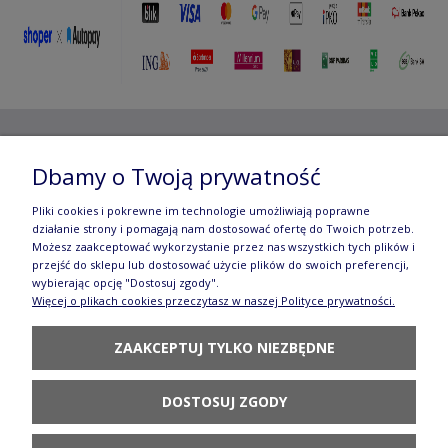
Copyright ©
2012- 2025 Wojciech Czubaczyński
| Aleje
Dbamy o Twoją prywatność
Jerozolimskie 49, 00-696 Warszawa | e-mail:
biuro@e-
Pliki cookies i pokrewne im technologie umożliwiają poprawne
manufaktura.com
|
działanie strony i pomagają nam dostosować ofertę do Twoich potrzeb.
Możesz zaakceptować wykorzystanie przez nas wszystkich tych plików i
przejść do sklepu lub dostosować użycie plików do swoich preferencji,
Wszelkie prawa zastrzeżone. Fotografie oraz opisy zamieszczone
wybierając opcję "Dostosuj zgody".
Więcej o plikach cookies przeczytasz w naszej Polityce prywatności.
na stronie stanowią własność autora, kopiowanie, edycja,
ZAAKCEPTUJ TYLKO NIEZBĘDNE
rozpowszechnianie bez zgody autora zabronione.
Te treści objęte są prawem autorskim, a korzystanie z nich może
być negatywne w skutkach. Jeżeli chcesz uzyskać zgodę, napisz do
DOSTOSUJ ZGODY
nas.