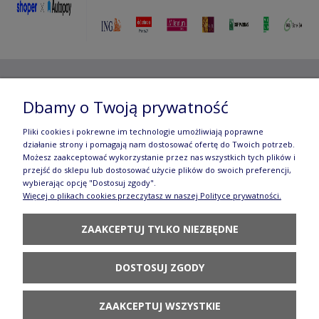
Copyright ©
2012- 2025 Wojciech Czubaczyński
| Aleje
Dbamy o Twoją prywatność
Jerozolimskie 49, 00-696 Warszawa | e-mail:
biuro@e-
Pliki cookies i pokrewne im technologie umożliwiają poprawne
manufaktura.com
|
działanie strony i pomagają nam dostosować ofertę do Twoich potrzeb.
Możesz zaakceptować wykorzystanie przez nas wszystkich tych plików i
przejść do sklepu lub dostosować użycie plików do swoich preferencji,
Wszelkie prawa zastrzeżone. Fotografie oraz opisy zamieszczone
wybierając opcję "Dostosuj zgody".
Więcej o plikach cookies przeczytasz w naszej Polityce prywatności.
na stronie stanowią własność autora, kopiowanie, edycja,
ZAAKCEPTUJ TYLKO NIEZBĘDNE
rozpowszechnianie bez zgody autora zabronione.
Te treści objęte są prawem autorskim, a korzystanie z nich może
być negatywne w skutkach. Jeżeli chcesz uzyskać zgodę, napisz do
DOSTOSUJ ZGODY
nas.
ZAAKCEPTUJ WSZYSTKIE