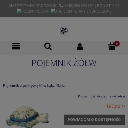
MASZ PYTANIA? ZADZWOŃ!
(+48) 690 800 780 | PON-PT. 9-16
POJEMNIK ŻÓŁW
Pojemnik z pokrywą żółw Łąka Galia
Dostępność:
dostępne wkrótce
187,80 zł
POWIADOM O DOSTĘPNOŚCI