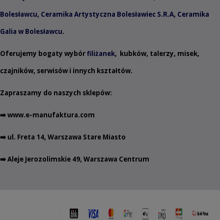
Bolesławcu
,
Ceramika Artystyczna Bolesławiec S.R.A
,
Ceramika
Galia w Bolesławcu
.
Oferujemy bogaty wybór
filiżanek
,
kubków
,
talerzy
,
misek
,
czajników
,
serwisów
i innych
kształtów
.
Zapraszamy do naszych sklepów:
➡️
www.e-manufaktura.com
➡️ ul. Freta 14, Warszawa Stare Miasto
➡️ Aleje Jerozolimskie 49, Warszawa Centrum