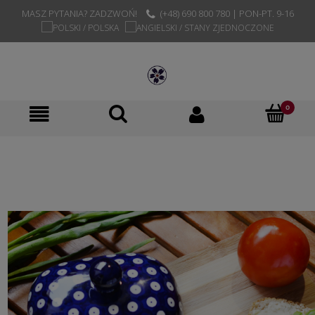
MASZ PYTANIA? ZADZWOŃ!
(+48) 690 800 780 | PON-PT. 9-16