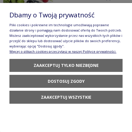
111,90 zł
Dbamy o Twoją prywatność
DO KOSZYKA
Pliki cookies i pokrewne im technologie umożliwiają poprawne
działanie strony i pomagają nam dostosować ofertę do Twoich potrzeb.
Możesz zaakceptować wykorzystanie przez nas wszystkich tych plików i
przejść do sklepu lub dostosować użycie plików do swoich preferencji,
wybierając opcję "Dostosuj zgody".
Więcej o plikach cookies przeczytasz w naszej Polityce prywatności.
Maselnica kostka masła GU858DEK487
ZAAKCEPTUJ TYLKO NIEZBĘDNE
Dostępność:
dostępne wkrótce
130,90 zł
DOSTOSUJ ZGODY
POWIADOM O DOSTĘPNOŚCI
ZAAKCEPTUJ WSZYSTKIE
Maselnica 1/2 kostki Bolesławiec GU1393DEK1149