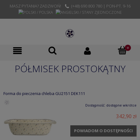
MASZ PYTANIA? ZADZWOŃ!
(+48) 690 800 780 | PON-PT. 9-16
PÓŁMISEK PROSTOKĄTNY
Forma do pieczenia chleba GU2151 DEK111
Dostępność:
dostępne wkrótce
342,90 zł
POWIADOM O DOSTĘPNOŚCI