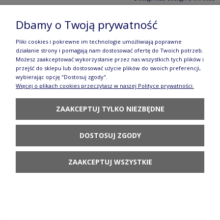
192,80 zł
Dbamy o Twoją prywatność
POWIADOM O DOSTĘPNOŚCI
Pliki cookies i pokrewne im technologie umożliwiają poprawne
działanie strony i pomagają nam dostosować ofertę do Twoich potrzeb.
Możesz zaakceptować wykorzystanie przez nas wszystkich tych plików i
przejść do sklepu lub dostosować użycie plików do swoich preferencji,
wybierając opcję "Dostosuj zgody".
Więcej o plikach cookies przeczytasz w naszej Polityce prywatności.
Półmisek zapiekanka Ceramika Artystyczna Bolesławiec 855 dek2839X
ZAAKCEPTUJ TYLKO NIEZBĘDNE
Dostępność:
dostępne wkrótce
DOSTOSUJ ZGODY
206,80 zł
POWIADOM O DOSTĘPNOŚCI
ZAAKCEPTUJ WSZYSTKIE