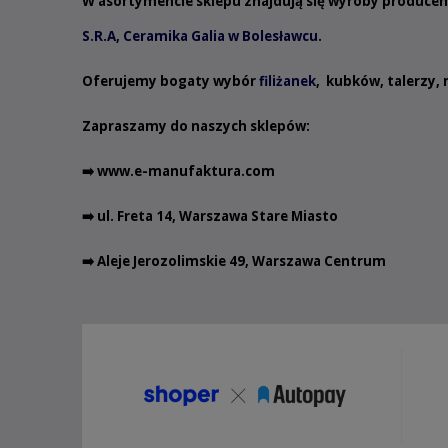
W asortymencie sklepu znajdują się wyroby produce
S.R.A
,
Ceramika Galia w Bolesławcu
.
Oferujemy bogaty wybór
filiżanek
,
kubków
,
talerzy
,
Zapraszamy do naszych sklepów:
➡️
www.e-manufaktura.com
➡️ ul. Freta 14, Warszawa Stare Miasto
➡️ Aleje Jerozolimskie 49, Warszawa Centrum