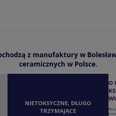
ochodzą z manufaktury w Bolesław
ceramicznych w Polsce.
O 
KS
WI
NIETOKSYCZNE, DŁUGO
TRZYMAJĄCE
Naczy
przez