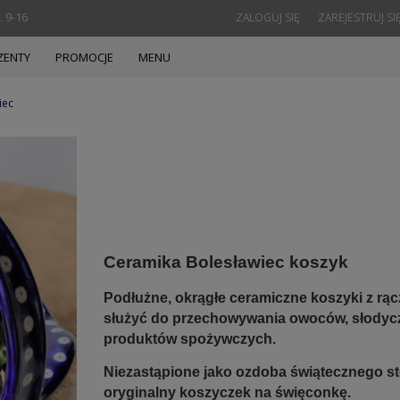
. 9-16
ZALOGUJ SIĘ
ZAREJESTRUJ SI
ZENTY
PROMOCJE
MENU
iec
Ceramika Bolesławiec koszyk
Podłużne, okrągłe ceramiczne koszyki z rą
służyć do przechowywania owoców, słodycz
produktów spożywczych.
Niezastąpione jako ozdoba świątecznego st
oryginalny koszyczek na święconkę.