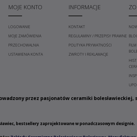
MOJE KONTO
INFORMACJE
ZO
LOGOWANIE
KONTAKT
NOW
MOJE ZAMÓWIENIA
REGULAMINY / PRZEPISY PRAWNE
BLO
PRZECHOWALNIA
POLITYKA PRYWATNOŚCI
FILM
H
BOL
USTAWIENIA KONTA
ZWROTY I REKLAMACJE
HIST
CER
INSP
UPO
owadzony przez pasjonatów ceramiki bolesławieckiej, s
esławiec, bestsellery zaprojektowane w ponadczasowym designie.