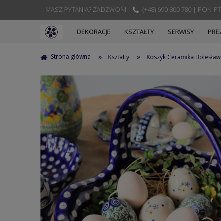
MASZ PYTANIA? ZADZWOŃ!
(+48) 690 800 780 | PON-PT
DEKORACJE
KSZTAŁTY
SERWISY
PRE
»
»
Strona główna
Kształty
Koszyk Ceramika Bolesław