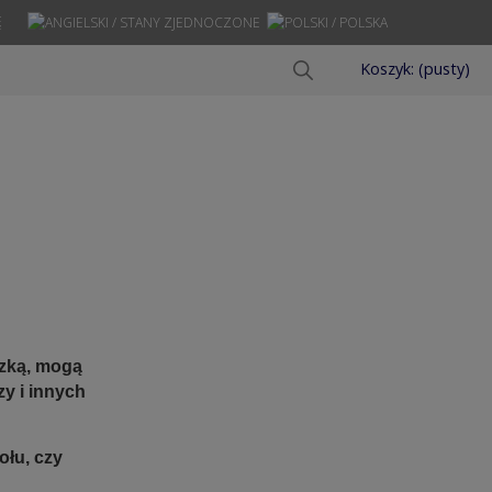
Ę
Koszyk:
(pusty)
czką, mogą
y i innych
ołu, czy