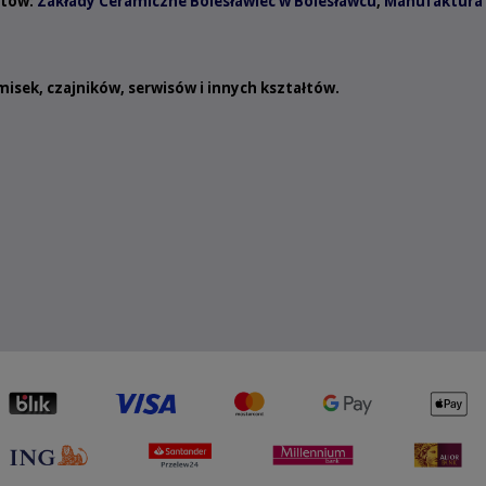
ntów:
Zakłady Ceramiczne Bolesławiec w Bolesławcu
,
Manufaktura 
misek
,
czajników
,
serwisów
i innych
kształtów
.