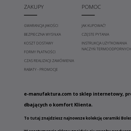
ZAKUPY
POMOC
GWARANCJA JAKOŚCI
JAK KUPOWAĆ?
BEZPIECZNA WYSYŁKA
CZĘSTE PYTANIA
KOSZT DOSTAWY
INSTRUKCJA UŻYTKOWANIA
NACZYŃ TERMOODPORNYC
FORMY PŁATNOŚCI
CZAS REALIZACJI ZAMÓWIENIA
RABATY - PROMOCJE
e
-manufaktura.com
to sklep internetowy, pr
dbających o komfort Klienta.
To tutaj znajdziesz najnowsze kolekcję ceramiki Bol