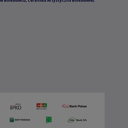
w Bolesławcu
,
Ceramika Artystyczna Bolesławiec