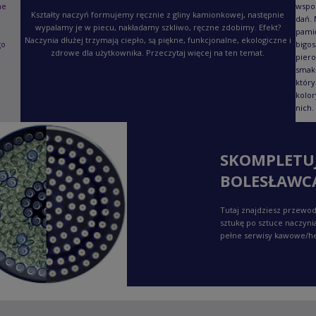
ne
wspo
Kształty naczyń formujemy ręcznie z gliny kamionkowej, następnie
dań. 
wypalamy je w piecu, nakładamy szkliwo, ręczne zdobimy. Efekt?
pami
Naczynia dłużej trzymają ciepło, są piękne, funkcjonalne, ekologiczne i
go
bigos
zdrowe dla użytkownika. Przeczytaj więcej na ten temat.
piero
smaku
który
kolor
nich.
SKOMPLETU
BOLESŁAWC
Tutaj znajdziesz przewod
sztukę po sztuce naczyni
pełne serwisy kawowe/h