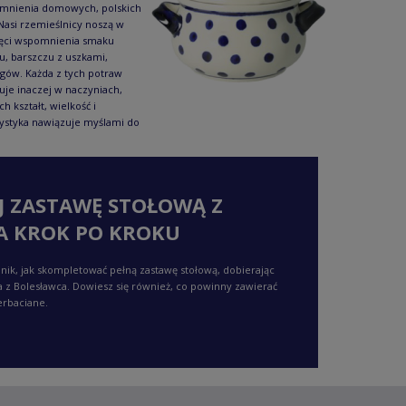
mnienia domowych, polskich
Nasi rzemieślnicy noszą w
ęci wspomnienia smaku
u, barszczu z uszkami,
gów. Każda z tych potraw
je inaczej w naczyniach,
ch kształt, wielkość i
ystyka nawiązuje myślami do
J ZASTAWĘ STOŁOWĄ Z
A KROK PO KROKU
nik, jak skompletować pełną zastawę stołową, dobierając
a z Bolesławca. Dowiesz się również, co powinny zawierać
erbaciane.