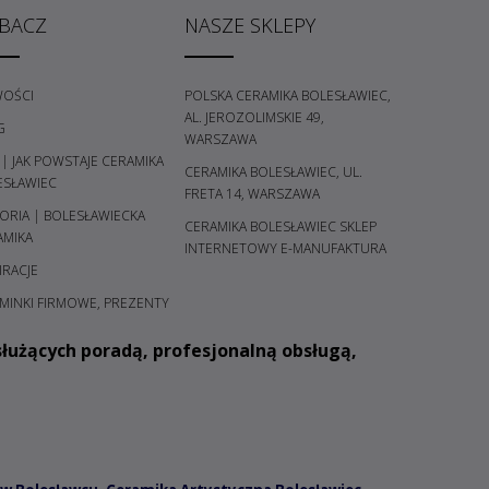
BACZ
NASZE SKLEPY
OŚCI
POLSKA CERAMIKA BOLESŁAWIEC,
AL. JEROZOLIMSKIE 49,
G
WARSZAWA
 | JAK POWSTAJE CERAMIKA
CERAMIKA BOLESŁAWIEC, UL.
ESŁAWIEC
FRETA 14, WARSZAWA
ORIA | BOLESŁAWIECKA
CERAMIKA BOLESŁAWIEC SKLEP
AMIKA
INTERNETOWY E-MANUFAKTURA
IRACJE
MINKI FIRMOWE, PREZENTY
łużących poradą, profesjonalną obsługą,