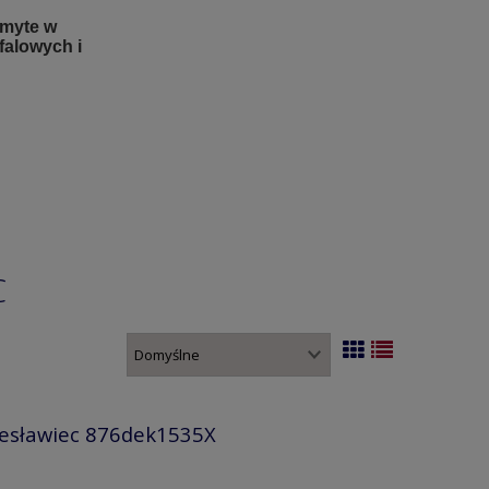
 myte w
alowych i
C
lesławiec 876dek1535X