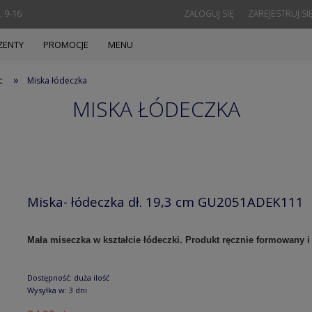
. 9-16
ZALOGUJ SIĘ
ZAREJESTRUJ SI
ZENTY
PROMOCJE
MENU
»
c
Miska łódeczka
MISKA ŁÓDECZKA
Miska- łódeczka dł. 19,3 cm GU2051ADEK111
Mała miseczka w kształcie łódeczki. Produkt ręcznie formowany
Dostępność:
duża ilość
Wysyłka w:
3 dni