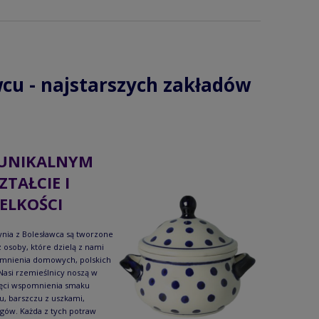
cu - najstarszych zakładów
UNIKALNYM
ZTAŁCIE I
ELKOŚCI
nia z Bolesławca są tworzone
 osoby, które dzielą z nami
mnienia domowych, polskich
Nasi rzemieślnicy noszą w
ęci wspomnienia smaku
u, barszczu z uszkami,
gów. Każda z tych potraw