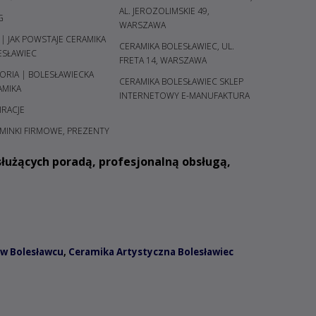
AL. JEROZOLIMSKIE 49,
G
WARSZAWA
 | JAK POWSTAJE CERAMIKA
CERAMIKA BOLESŁAWIEC, UL.
ESŁAWIEC
FRETA 14, WARSZAWA
ORIA | BOLESŁAWIECKA
CERAMIKA BOLESŁAWIEC SKLEP
AMIKA
INTERNETOWY E-MANUFAKTURA
IRACJE
MINKI FIRMOWE, PREZENTY
łużących poradą, profesjonalną obsługą,
w Bolesławcu
,
Ceramika Artystyczna Bolesławiec