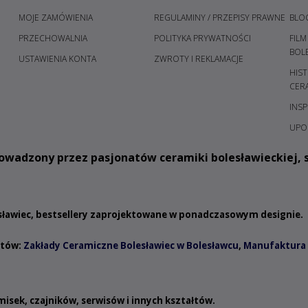
MOJE ZAMÓWIENIA
REGULAMINY / PRZEPISY PRAWNE
BLO
PRZECHOWALNIA
POLITYKA PRYWATNOŚCI
FILM
H
BOL
USTAWIENIA KONTA
ZWROTY I REKLAMACJE
HIST
CER
INSP
UPO
owadzony przez pasjonatów ceramiki bolesławieckiej, s
esławiec, bestsellery zaprojektowane w ponadczasowym designie.
ntów:
Zakłady Ceramiczne Bolesławiec w Bolesławcu
,
Manufaktura 
misek
,
czajników
,
serwisów
i innych
kształtów
.