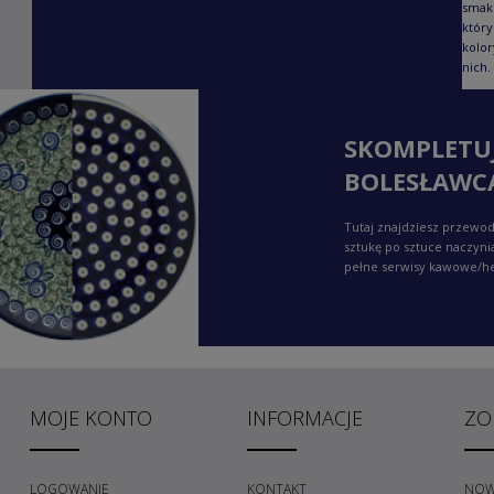
smaku
który
kolor
nich.
SKOMPLETU
BOLESŁAWC
Tutaj znajdziesz przewod
sztukę po sztuce naczyni
pełne serwisy kawowe/h
MOJE KONTO
INFORMACJE
ZO
LOGOWANIE
KONTAKT
NOW