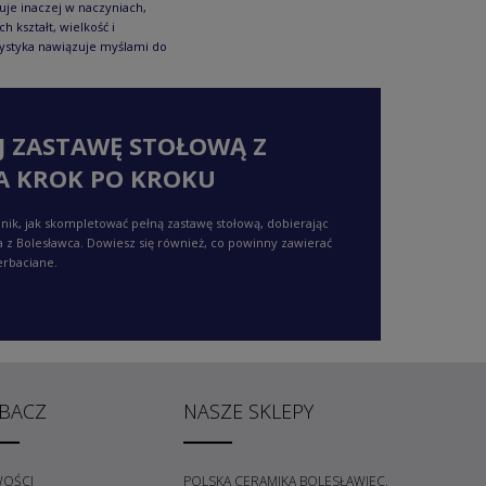
je inaczej w naczyniach,
ch kształt, wielkość i
ystyka nawiązuje myślami do
J ZASTAWĘ STOŁOWĄ Z
A KROK PO KROKU
nik, jak skompletować pełną zastawę stołową, dobierając
a z Bolesławca. Dowiesz się również, co powinny zawierać
erbaciane.
BACZ
NASZE SKLEPY
OŚCI
POLSKA CERAMIKA BOLESŁAWIEC,