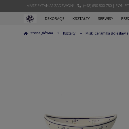
MASZ PYTANIA? ZADZWOŃ!
(+48) 690 800 780 | PON-PT
DEKORACJE
KSZTAŁTY
SERWISY
PRE
»
»
Strona główna
Kształty
Miski Ceramika Bolesławie