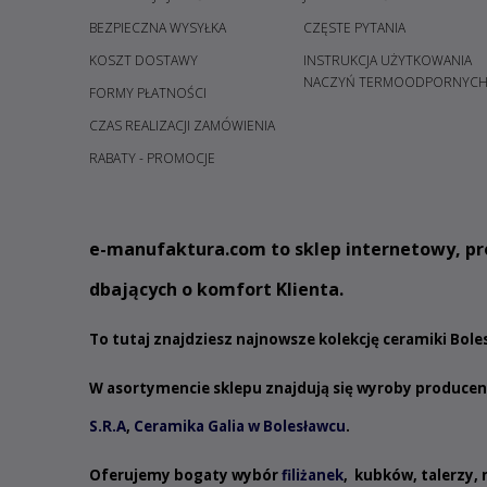
BEZPIECZNA WYSYŁKA
CZĘSTE PYTANIA
KOSZT DOSTAWY
INSTRUKCJA UŻYTKOWANIA
NACZYŃ TERMOODPORNYC
FORMY PŁATNOŚCI
CZAS REALIZACJI ZAMÓWIENIA
RABATY - PROMOCJE
e
-manufaktura.com
to sklep internetowy, pr
dbających o komfort Klienta.
To tutaj znajdziesz najnowsze kolekcję ceramiki Bol
W asortymencie sklepu znajdują się wyroby produce
S.R.A
,
Ceramika Galia w Bolesławcu
.
Oferujemy bogaty wybór
filiżanek
,
kubków
,
talerzy
,