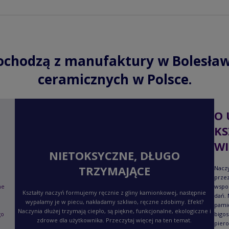
ochodzą z manufaktury w Bolesław
ceramicznych w Polsce.
O 
KS
WI
NIETOKSYCZNE, DŁUGO
TRZYMAJĄCE
Naczy
przez
ne
wspo
Kształty naczyń formujemy ręcznie z gliny kamionkowej, następnie
dań. 
wypalamy je w piecu, nakładamy szkliwo, ręczne zdobimy. Efekt?
pami
Naczynia dłużej trzymają ciepło, są piękne, funkcjonalne, ekologiczne i
go
bigos
zdrowe dla użytkownika. Przeczytaj więcej na ten temat.
piero