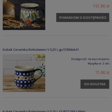
151,90 zł
POWIADOM O DOSTĘPNOŚCI
Kubek Ceramika Bolesławiec V 0,25 L gu1599dek41
Dostępność:
na wyczerpaniu
Wysyłka w:
3 dni
71,90 zł
DO KOSZYKA
Kubek Ceramika Bolesławiec V 0,25 L GU872 DEK149Art