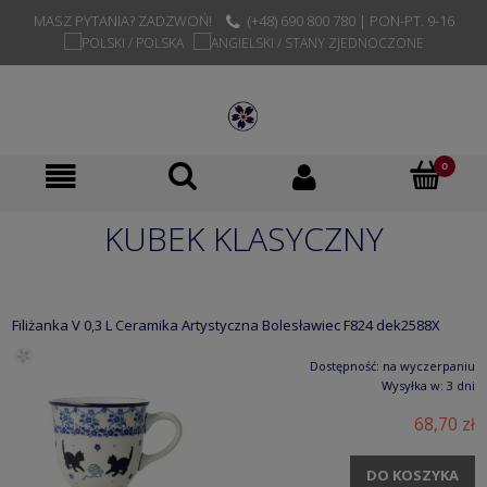
MASZ PYTANIA? ZADZWOŃ!
(+48) 690 800 780 | PON-PT. 9-16
KUBEK KLASYCZNY
Filiżanka V 0,3 L Ceramika Artystyczna Bolesławiec F824 dek2588X
Dostępność:
na wyczerpaniu
Wysyłka w:
3 dni
68,70 zł
DO KOSZYKA