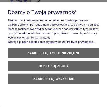
DO KOSZYKA
Dbamy o Twoją prywatność
Pliki cookies i pokrewne im technologie umożliwiają poprawne
działanie strony i pomagają nam dostosować ofertę do Twoich potrzeb.
Możesz zaakceptować wykorzystanie przez nas wszystkich tych plików i
przejść do sklepu lub dostosować użycie plików do swoich preferencji,
Kubek kwiat lotosu Ceramika Bolesławiec h 9,7 cm V 0,35 L GU1105
wybierając opcję "Dostosuj zgody".
DEK124Art
Więcej o plikach cookies przeczytasz w naszej Polityce prywatności.
Dostępność:
dostępne wkrótce
ZAAKCEPTUJ TYLKO NIEZBĘDNE
142,90 zł
DOSTOSUJ ZGODY
POWIADOM O DOSTĘPNOŚCI
ZAAKCEPTUJ WSZYSTKIE
Kubek kwiat lotosu Ceramika Bolesławiec h 9,7 cm V 0,35 L GU1105
DEK1378A