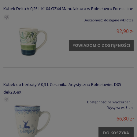
Kubek Delta V 0,25 L K104 GZ44 Manufaktura w Bolesławcu Forest Line
Dostępność:
dostępne wkrótce
92,90 zł
POWIADOM O DOSTĘPNOŚCI
Kubek do herbaty V 0,3 L Ceramika Artystyczna Bolesławiec D05
dek2858X
Dostępność:
na wyczerpaniu
Wysyłka w:
3 dni
66,80 zł
DO KOSZYKA