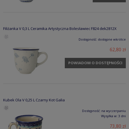
Filiżanka V 0,3 L Ceramika Artystyczna Bolesławiec F824 dek2812X
Dostępność:
dostępne wkrótce
62,80 zł
POWIADOM O DOSTĘPNOŚCI
Kubek Ola V 0,25 L Czarny Kot Galia
Dostępność:
na wyczerpaniu
Wysyłka w:
3 dni
73,80 zł