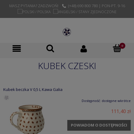
MASZ PYTANIA? ZADZWOŃ!
(+48) 690 800 780 | PON-PT. 9-16
KUBEK CZESKI
Kubek beczka V 0,5 L Kawa Galia
Dostępność:
dostępne wkrótce
111,40 zł
POWIADOM O DOSTĘPNOŚCI