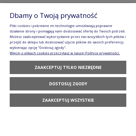
Dbamy o Twoją prywatność
Kubek czeski Ceramika Bolesławiec V 0,32 L GU911DEKDU182
Pliki cookies i pokrewne im technologie umożliwiają poprawne
działanie strony i pomagają nam dostosować ofertę do Twoich potrzeb.
Dostępność:
duża ilość
Możesz zaakceptować wykorzystanie przez nas wszystkich tych plików i
Wysyłka w:
3 dni
przejść do sklepu lub dostosować użycie plików do swoich preferencji,
121,90 zł
wybierając opcję "Dostosuj zgody".
Więcej o plikach cookies przeczytasz w naszej Polityce prywatności.
DO KOSZYKA
ZAAKCEPTUJ TYLKO NIEZBĘDNE
DOSTOSUJ ZGODY
Kubek czeski Ceramika Bolesławiec V 0,32 L GU911DEKDU205
ZAAKCEPTUJ WSZYSTKIE
Dostępność:
dostępne wkrótce
121,90 zł
POWIADOM O DOSTĘPNOŚCI