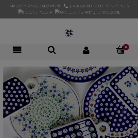
MASZ PYTANIA? ZADZWOŃ!
(+48) 690 800 780 | PON-PT. 9-16