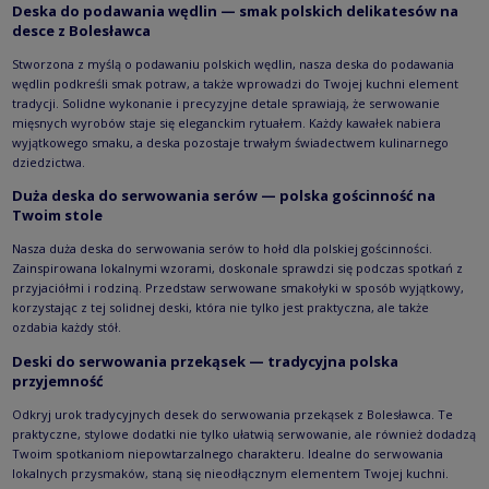
Deska do podawania wędlin — smak polskich delikatesów na
desce z Bolesławca
Stworzona z myślą o podawaniu polskich wędlin, nasza deska do podawania
wędlin podkreśli smak potraw, a także wprowadzi do Twojej kuchni element
tradycji. Solidne wykonanie i precyzyjne detale sprawiają, że serwowanie
mięsnych wyrobów staje się eleganckim rytuałem. Każdy kawałek nabiera
wyjątkowego smaku, a deska pozostaje trwałym świadectwem kulinarnego
dziedzictwa.
Duża deska do serwowania serów — polska gościnność na
Twoim stole
Nasza duża deska do serwowania serów to hołd dla polskiej gościnności.
Zainspirowana lokalnymi wzorami, doskonale sprawdzi się podczas spotkań z
przyjaciółmi i rodziną. Przedstaw serwowane smakołyki w sposób wyjątkowy,
korzystając z tej solidnej deski, która nie tylko jest praktyczna, ale także
ozdabia każdy stół.
Deski do serwowania przekąsek — tradycyjna polska
przyjemność
Odkryj urok tradycyjnych desek do serwowania przekąsek z Bolesławca. Te
praktyczne, stylowe dodatki nie tylko ułatwią serwowanie, ale również dodadzą
Twoim spotkaniom niepowtarzalnego charakteru. Idealne do serwowania
lokalnych przysmaków, staną się nieodłącznym elementem Twojej kuchni.