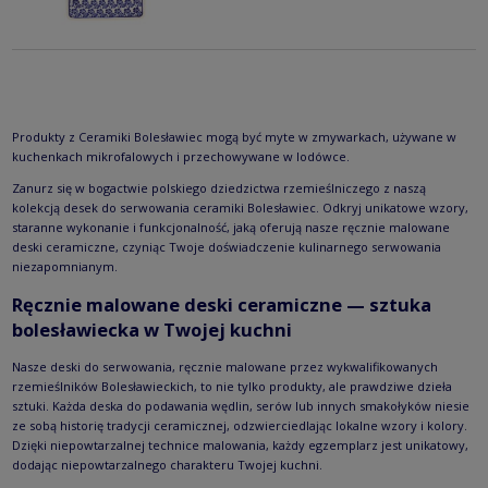
Produkty z Ceramiki Bolesławiec mogą być myte w zmywarkach, używane w
kuchenkach mikrofalowych i przechowywane w lodówce.
Zanurz się w bogactwie polskiego dziedzictwa rzemieślniczego z naszą
kolekcją desek do serwowania ceramiki Bolesławiec. Odkryj unikatowe wzory,
staranne wykonanie i funkcjonalność, jaką oferują nasze ręcznie malowane
deski ceramiczne, czyniąc Twoje doświadczenie kulinarnego serwowania
niezapomnianym.
Ręcznie malowane deski ceramiczne — sztuka
bolesławiecka w Twojej kuchni
Nasze deski do serwowania, ręcznie malowane przez wykwalifikowanych
rzemieślników Bolesławieckich, to nie tylko produkty, ale prawdziwe dzieła
sztuki. Każda deska do podawania wędlin, serów lub innych smakołyków niesie
ze sobą historię tradycji ceramicznej, odzwierciedlając lokalne wzory i kolory.
Dzięki niepowtarzalnej technice malowania, każdy egzemplarz jest unikatowy,
dodając niepowtarzalnego charakteru Twojej kuchni.