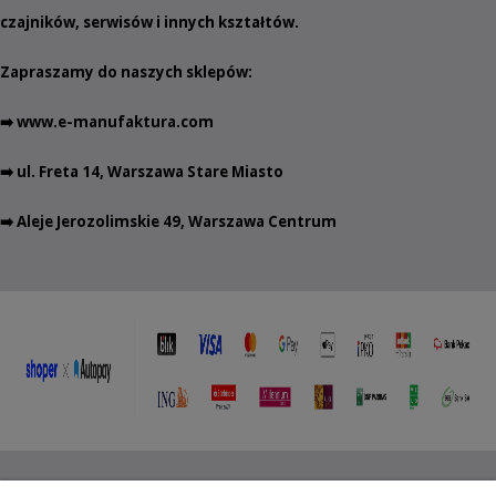
czajników
,
serwisów
i innych
kształtów
.
Zapraszamy do naszych sklepów:
➡️
www.e-manufaktura.com
➡️ ul. Freta 14, Warszawa Stare Miasto
➡️ Aleje Jerozolimskie 49, Warszawa Centrum