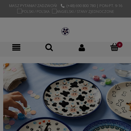
MASZ PYTANIA? ZADZWOŃ!
(+48) 690 800 780 | PON-PT. 9-16