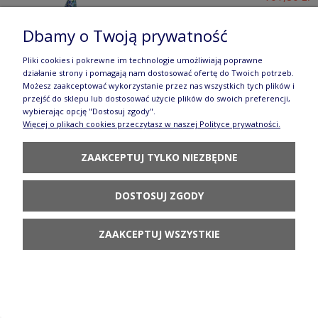
POWIADOM O DOSTĘPNOŚCI
Dbamy o Twoją prywatność
Pliki cookies i pokrewne im technologie umożliwiają poprawne
działanie strony i pomagają nam dostosować ofertę do Twoich potrzeb.
Możesz zaakceptować wykorzystanie przez nas wszystkich tych plików i
przejść do sklepu lub dostosować użycie plików do swoich preferencji,
wybierając opcję "Dostosuj zgody".
Figurka kot szyja Pigwa Galia
Więcej o plikach cookies przeczytasz w naszej Polityce prywatności.
Dostępność:
duża ilość
ZAAKCEPTUJ TYLKO NIEZBĘDNE
Wysyłka w:
3 dni
101,80 zł
DOSTOSUJ ZGODY
DO KOSZYKA
ZAAKCEPTUJ WSZYSTKIE
Figurka kot szyja Pomarańczowe Kwiaty Galia