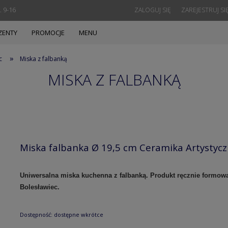
. 9-16
ZALOGUJ SIĘ
ZAREJESTRUJ SI
ZENTY
PROMOCJE
MENU
»
c
Miska z falbanką
MISKA Z FALBANKĄ
Miska falbanka Ø 19,5 cm Ceramika Artystyc
Uniwersalna miska kuchenna z falbanką. Produkt ręcznie formow
Bolesławiec.
Dostępność:
dostępne wkrótce