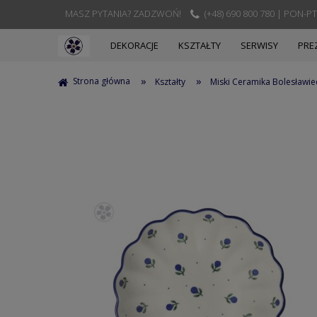
MASZ PYTANIA? ZADZWOŃ!
(+48) 690 800 780 | PON-PT
DEKORACJE
KSZTAŁTY
SERWISY
PRE
»
»
Strona główna
Kształty
Miski Ceramika Bolesławie