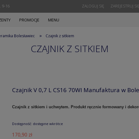
. 9-16
ZALOGUJ SIĘ
ZAREJESTRUJ SI
ZENTY
PROMOCJE
MENU
»
eramika Bolesławiec
Czajnik z sitkiem
CZAJNIK Z SITKIEM
Czajnik V 0,7 L CS16 70WI Manufaktura w Bol
Czajnik z sitkiem i uchwytem. Produkt ręcznie formowany i dek
Dostępność:
dostępne wkrótce
170,90 zł