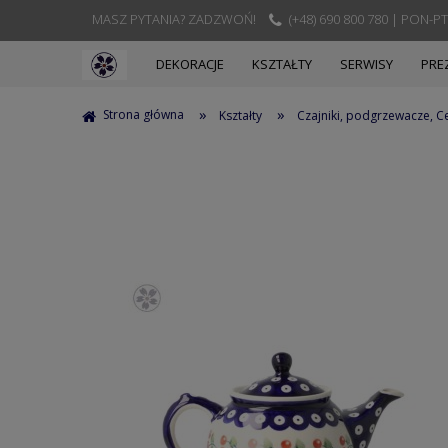
MASZ PYTANIA? ZADZWOŃ!
(+48) 690 800 780 | PON-PT
DEKORACJE
KSZTAŁTY
SERWISY
PRE
»
»
Strona główna
Kształty
Czajniki, podgrzewacze, C