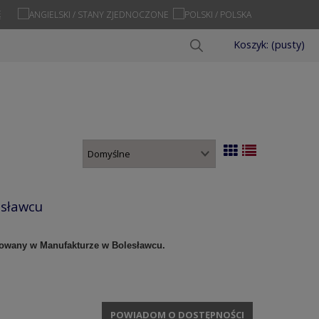
Ę
Koszyk:
(pusty)
esławcu
orowany w Manufakturze w Bolesławcu.
POWIADOM O DOSTĘPNOŚCI