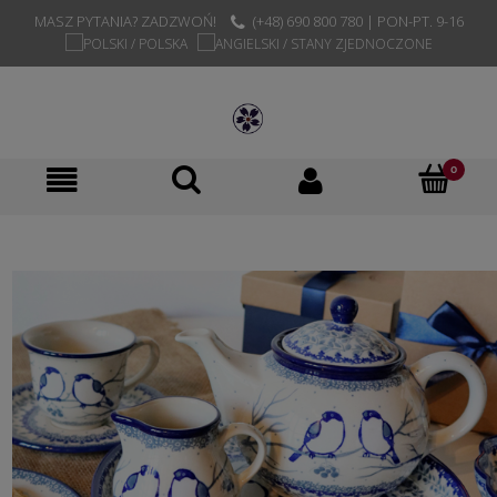
MASZ PYTANIA? ZADZWOŃ!
(+48) 690 800 780 | PON-PT. 9-16