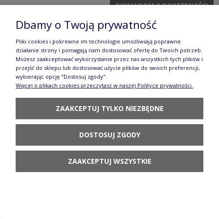
POWIADOM O DOSTĘPNOŚCI
Dbamy o Twoją prywatność
Pliki cookies i pokrewne im technologie umożliwiają poprawne
Solniczka i pieprzniczka Ceramika Artystyczna Bolesławiec komplet
działanie strony i pomagają nam dostosować ofertę do Twoich potrzeb.
S131 dekU4830
Możesz zaakceptować wykorzystanie przez nas wszystkich tych plików i
przejść do sklepu lub dostosować użycie plików do swoich preferencji,
Dostępność:
dostępne wkrótce
wybierając opcję "Dostosuj zgody".
Więcej o plikach cookies przeczytasz w naszej Polityce prywatności.
143,00 zł
ZAAKCEPTUJ TYLKO NIEZBĘDNE
POWIADOM O DOSTĘPNOŚCI
DOSTOSUJ ZGODY
ZAAKCEPTUJ WSZYSTKIE
Taca Ceramika Artystyczna Bolesławiec na ciasto 24,5 cm T400
dekU4830
Dostępność:
dostępne wkrótce