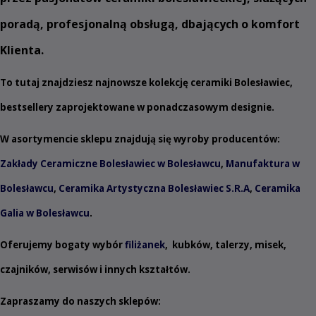
poradą, profesjonalną obsługą, dbających o komfort
Klienta.
To tutaj znajdziesz najnowsze kolekcję ceramiki Bolesławiec,
bestsellery zaprojektowane w ponadczasowym designie.
W asortymencie sklepu znajdują się wyroby producentów:
Zakłady Ceramiczne Bolesławiec w Bolesławcu
,
Manufaktura w
Bolesławcu
,
Ceramika Artystyczna Bolesławiec S.R.A
,
Ceramika
Galia w Bolesławcu
.
Oferujemy bogaty wybór
filiżanek
,
kubków
,
talerzy
,
misek
,
czajników
,
serwisów
i innych
kształtów
.
Zapraszamy do naszych sklepów: