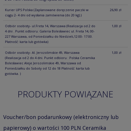
Kurier UPS Polska
(Zaplanowane doręczenie paczki w
26,90 zł
ciągu 2- 4 dni od wysłania zamówienia (do 20 kg).)
Odbiór osobisty- ul.Freta 14, Warszawa
(Realizacja od 2 do
1,00 zł
4 dni . Punkt odbioru: Galeria Bolesławiec ul. Freta 14, 00-
227 Warszawa, od Poniedziałku do Niedzieli,12:00- 17:00.
Płatność: karta lub gotówka)
Odbiór osobisty- Al. Jerozolimskie 49, Warszawa
1,00 zł
(Realizacja od 2 do 4 dni. Punkt odbioru : Polska Ceramika
Bolesławiec Aleje Jerozolimskie 49, Warszawa od
Poniedziałku do Soboty od 12 do 18 Płatność: karta lub
gotówka. )
PRODUKTY POWIĄZANE
Voucher/bon podarunkowy (elektroniczny lub
papierowy) o wartości 100 PLN Ceramika