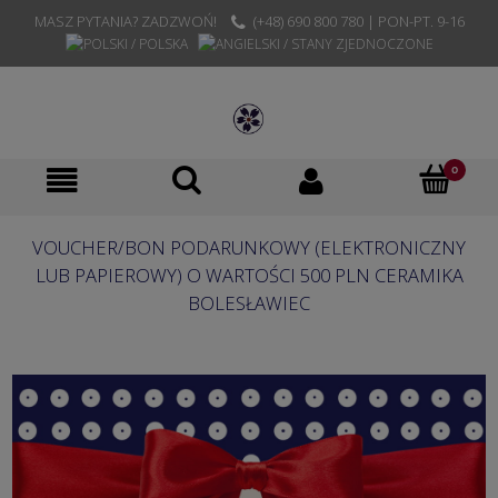
MASZ PYTANIA? ZADZWOŃ!
(+48) 690 800 780 | PON-PT. 9-16
VOUCHER/BON PODARUNKOWY (ELEKTRONICZNY
LUB PAPIEROWY) O WARTOŚCI 500 PLN CERAMIKA
BOLESŁAWIEC