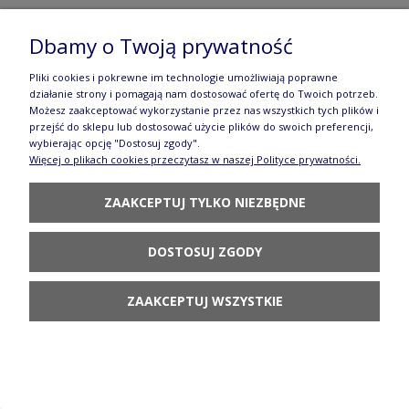
Dzwonek GU857DEKDU182
Dbamy o Twoją prywatność
94,90 zł
Pliki cookies i pokrewne im technologie umożliwiają poprawne
POWIADOM O
działanie strony i pomagają nam dostosować ofertę do Twoich potrzeb.
DOSTĘPNOŚCI
Możesz zaakceptować wykorzystanie przez nas wszystkich tych plików i
przejść do sklepu lub dostosować użycie plików do swoich preferencji,
wybierając opcję "Dostosuj zgody".
Więcej o plikach cookies przeczytasz w naszej Polityce prywatności.
ZAAKCEPTUJ TYLKO NIEZBĘDNE
Figurka kot szyja wys. 19 cm Nasturcja Galia
DOSTOSUJ ZGODY
96,80 zł
POWIADOM O
ZAAKCEPTUJ WSZYSTKIE
DOSTĘPNOŚCI