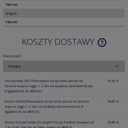
10,5 cm
długość
14,6 cm
KOSZTY DOSTAWY
CENA NIE ZA
KOSZTÓW PŁ
Kraj wysyłki:
Paczkomaty 24/7
(Planowane doręczenie paczki na
10,90 zł
terenie kraju w ciągu 1- 2 dni od wysłania zamówienia (do
8 kg)płatność do 4800zł).)
Kurier InPost
(Planowane doręczenie paczki na terenie
19,80 zł
kraju w ciągu 1- 2 dni od wysłania zamówienia (do 8
kg)płatność do 4800zł).)
Kurier Poczta Polska
(Przesyłki Poczty Polskiej dostawa od
19,88 zł
2 do 4 dni. Paczka do 18kg, opłata do 4800zł)