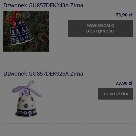
Dzwonek GU857DEK243A Zima
73,90 zł
POWIADOM O
DOSTĘPNOŚCI
Dzwonek GU857DEK925A Zima
73,90 zł
DO KOSZYKA