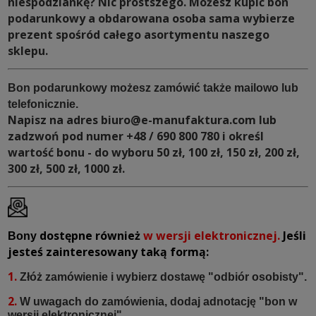
niespodziankę?
Nic prostszego. Możesz kupić bon
podarunkowy a obdarowana osoba sama wybierze
prezent
spośród całego asortymentu naszego
sklepu.
Bon podarunkowy możesz zamówić także mailowo lub
telefonicznie.
Napisz na adres
biuro@e-manufaktura.com
lub
zadzwoń pod numer +48 / 690 800 780
i określ
wartość bonu - do wyboru 50 zł, 100 zł, 150 zł, 200 zł,
300 zł, 500 zł, 1000 zł.
dostępne również
w wersji elektronicznej.
Jeśli
Bony
jesteś zainteresowany taką formą:
1.
Złóż zamówienie i wybierz dostawę "odbiór osobisty".
2.
W uwagach do zamówienia, dodaj adnotację "bon w
wersji elektronicznej".