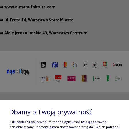
➡️
www.e-manufaktura.com
➡️ ul. Freta 14, Warszawa Stare Miasto
➡️ Aleje Jerozolimskie 49, Warszawa Centrum
Copyright ©
2012- 2025 Wojciech Czubaczyński
| Aleje
Dbamy o Twoją prywatność
Jerozolimskie 49, 00-696 Warszawa | e-mail:
biuro@e-
Pliki cookies i pokrewne im technologie umożliwiają poprawne
manufaktura.com
|
działanie strony i pomagają nam dostosować ofertę do Twoich potrzeb.