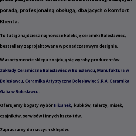
poradą, profesjonalną obsługą, dbających o komfort
Klienta.
To tutaj znajdziesz najnowsze kolekcję ceramiki Bolesławiec,
bestsellery zaprojektowane w ponadczasowym designie.
W asortymencie sklepu znajdują się wyroby producentów:
Zakłady Ceramiczne Bolesławiec w Bolesławcu
,
Manufaktura w
Bolesławcu
,
Ceramika Artystyczna Bolesławiec S.R.A
,
Ceramika
Galia w Bolesławcu
.
Oferujemy bogaty wybór
filiżanek
,
kubków
,
talerzy
,
misek
,
czajników
,
serwisów
i innych
kształtów
.
Zapraszamy do naszych sklepów: