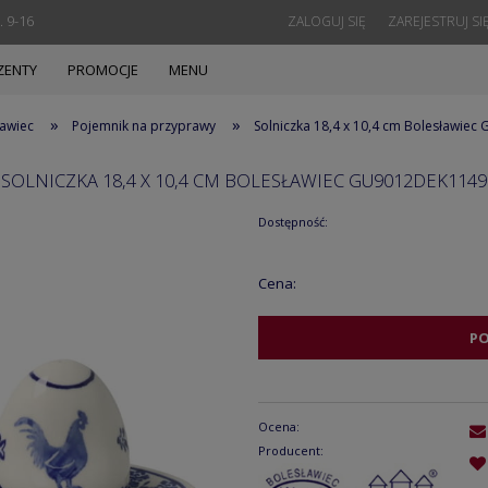
. 9-16
ZALOGUJ SIĘ
ZAREJESTRUJ SI
ZENTY
PROMOCJE
MENU
»
»
ławiec
Pojemnik na przyprawy
Solniczka 18,4 x 10,4 cm Bolesławie
SOLNICZKA 18,4 X 10,4 CM BOLESŁAWIEC GU9012DEK1149
Dostępność:
Cena:
P
Ocena:
Producent: