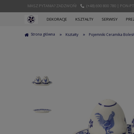
MASZ PYTANIA? ZADZWOŃ!
(+48) 690 800 780 | PON-PT
DEKORACJE
KSZTAŁTY
SERWISY
PRE
»
»
Strona główna
Kształty
Pojemniki Ceramika Boles