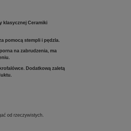
y klasycznej Ceramiki
a pomocą stempli i pędzla.
odporna na zabrudzenia, ma
eniu.
krofalówce. Dodatkową zaletą
duktu.
ać od rzeczywistych.