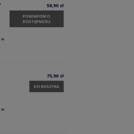
V
58,90 zł
POWIADOM O
DOSTĘPNOŚCI
y w
75,90 zł
DO KOSZYKA
y w