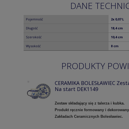
DANE TECHNI
Pojemność
2x 0,07 L
Długość
18,4 cm
Szerokość
10,4 cm
Wysokość
8 cm
PRODUKTY POW
CERAMIKA BOLESŁAWIEC Zest
Na start DEK1149
Zestaw składający się z talerza i kubka.
Produkt ręcznie formowany i dekorowan
Zakładach Ceramicznych Bolesławiec.