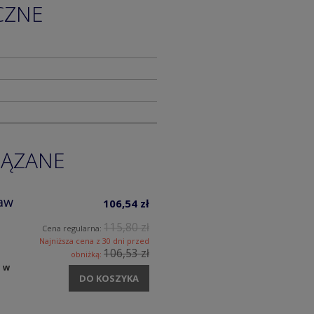
CZNE
IĄZANE
aw
106,54 zł
115,80 zł
Cena regularna:
Najniższa cena z 30 dni przed
106,53 zł
obniżką:
y w
DO KOSZYKA