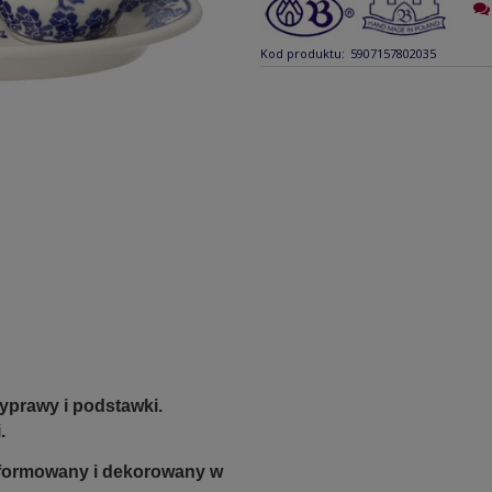
Kod produktu:
5907157802035
yprawy i podstawki.
i.
e formowany i dekorowany w