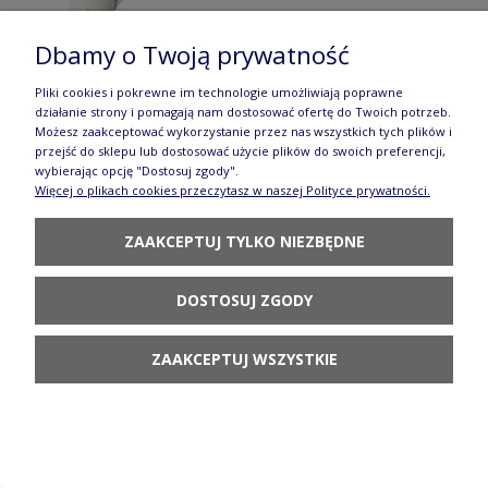
Dbamy o Twoją prywatność
Pliki cookies i pokrewne im technologie umożliwiają poprawne
działanie strony i pomagają nam dostosować ofertę do Twoich potrzeb.
Filiżanka i spodek V 0,2 L F043 AS80 Manufaktura
Możesz zaakceptować wykorzystanie przez nas wszystkich tych plików i
przejść do sklepu lub dostosować użycie plików do swoich preferencji,
w Bolesławcu
wybierając opcję "Dostosuj zgody".
Więcej o plikach cookies przeczytasz w naszej Polityce prywatności.
144,90 zł
DO KOSZYKA
ZAAKCEPTUJ TYLKO NIEZBĘDNE
DOSTOSUJ ZGODY
ZAAKCEPTUJ WSZYSTKIE
Filiżanka i spodek V 0,2 L F043 GZ44 Manufaktura
w Bolesławcu Forest Line
144,90 zł