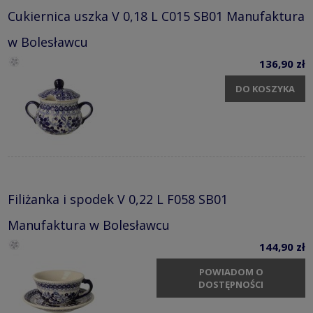
Cukiernica uszka V 0,18 L C015 SB01 Manufaktura
w Bolesławcu
136,90 zł
DO KOSZYKA
Filiżanka i spodek V 0,22 L F058 SB01
Manufaktura w Bolesławcu
144,90 zł
POWIADOM O
DOSTĘPNOŚCI