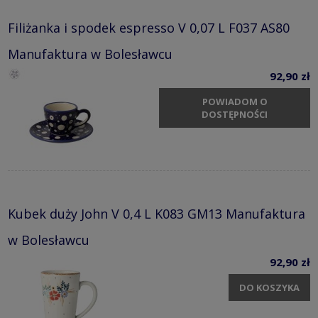
Filiżanka i spodek espresso V 0,07 L F037 AS80
Manufaktura w Bolesławcu
92,90 zł
POWIADOM O
DOSTĘPNOŚCI
Kubek duży John V 0,4 L K083 GM13 Manufaktura
w Bolesławcu
92,90 zł
DO KOSZYKA