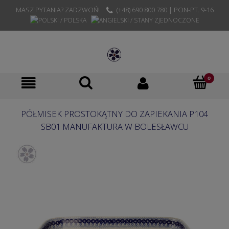
MASZ PYTANIA? ZADZWOŃ!
(+48) 690 800 780 | PON-PT. 9-16
PÓŁMISEK PROSTOKĄTNY DO ZAPIEKANIA P104
SB01 MANUFAKTURA W BOLESŁAWCU