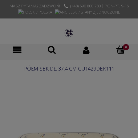
MASZ PYTANIA? ZADZWOŃ!
(+48) 690 800 780 | PON-PT. 9-16
PÓŁMISEK DŁ. 37,4 CM GU1429DEK111