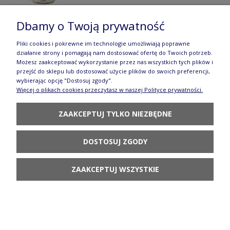
Dbamy o Twoją prywatność
Pliki cookies i pokrewne im technologie umożliwiają poprawne
Talerz kwadratowy falbanka dł. 16,4 cm
działanie strony i pomagają nam dostosować ofertę do Twoich potrzeb.
Możesz zaakceptować wykorzystanie przez nas wszystkich tych plików i
GU1610DEK111
przejść do sklepu lub dostosować użycie plików do swoich preferencji,
69,90 zł
wybierając opcję "Dostosuj zgody".
Więcej o plikach cookies przeczytasz w naszej Polityce prywatności.
POWIADOM O
DOSTĘPNOŚCI
ZAAKCEPTUJ TYLKO NIEZBĘDNE
DOSTOSUJ ZGODY
ZAAKCEPTUJ WSZYSTKIE
Garnek do kiszenia V 3,0 L Ceramika Bolesławiec
GU1126DEK111
249,90 zł