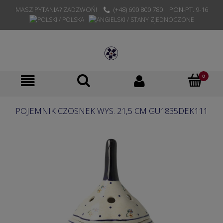
MASZ PYTANIA? ZADZWOŃ!
(+48) 690 800 780 | PON-PT. 9-16
POJEMNIK CZOSNEK WYS. 21,5 CM GU1835DEK111