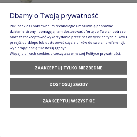
Dbamy o Twoją prywatność
Pliki cookies i pokrewne im technologie umożliwiają poprawne
Kubek bez uszka Ceramika Bolesławiec V 0,18 L
działanie strony i pomagają nam dostosować ofertę do Twoich potrzeb.
Możesz zaakceptować wykorzystanie przez nas wszystkich tych plików i
GU936 DEK111
przejść do sklepu lub dostosować użycie plików do swoich preferencji,
wybierając opcję "Dostosuj zgody".
43,90 zł
Więcej o plikach cookies przeczytasz w naszej Polityce prywatności.
DO KOSZYKA
ZAAKCEPTUJ TYLKO NIEZBĘDNE
DOSTOSUJ ZGODY
ZAAKCEPTUJ WSZYSTKIE
Krzyż stojący wys. 17,5 cm GU1792DEK111
76,90 zł
POWIADOM O
DOSTĘPNOŚCI