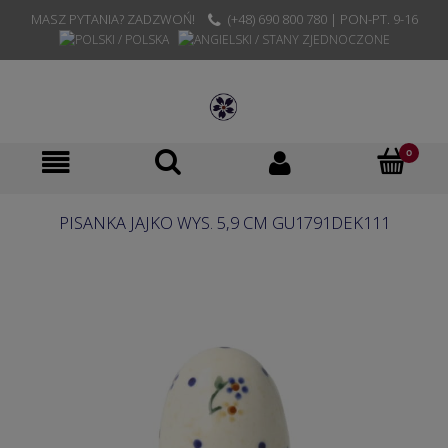
MASZ PYTANIA? ZADZWOŃ!
(+48) 690 800 780 | PON-PT. 9-16
PISANKA JAJKO WYS. 5,9 CM GU1791DEK111