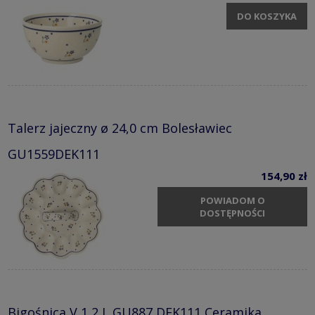
DO KOSZYKA
Talerz jajeczny ø 24,0 cm Bolesławiec
GU1559DEK111
154,90 zł
POWIADOM O
DOSTĘPNOŚCI
Bigośnica V 1,2 L GU887 DEK111 Ceramika