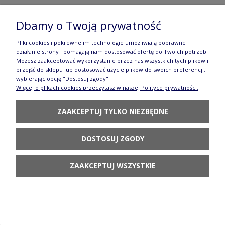
Dbamy o Twoją prywatność
Zegar wiszący 29,7 x 22,3 cm GD1077DEK111
Pliki cookies i pokrewne im technologie umożliwiają poprawne
268,90 zł
działanie strony i pomagają nam dostosować ofertę do Twoich potrzeb.
Możesz zaakceptować wykorzystanie przez nas wszystkich tych plików i
przejść do sklepu lub dostosować użycie plików do swoich preferencji,
POWIADOM O
wybierając opcję "Dostosuj zgody".
DOSTĘPNOŚCI
Więcej o plikach cookies przeczytasz w naszej Polityce prywatności.
ZAAKCEPTUJ TYLKO NIEZBĘDNE
DOSTOSUJ ZGODY
Miska ø 9,6 cm V 0,12 L GU1384DEK111
59,90 zł
ZAAKCEPTUJ WSZYSTKIE
POWIADOM O
DOSTĘPNOŚCI