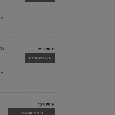
 w
43
293,90 zł
DO KOSZYKA
 w
124,90 zł
POWIADOM O