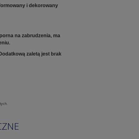
e formowany i dekorowany
odporna na zabrudzenia, ma
eniu.
Dodatkową zaletą jest brak
tych.
CZNE