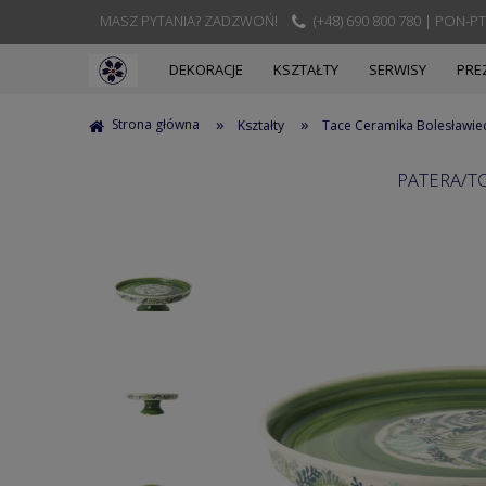
MASZ PYTANIA? ZADZWOŃ!
(+48) 690 800 780 | PON-PT
DEKORACJE
KSZTAŁTY
SERWISY
PRE
»
»
Strona główna
Kształty
Tace Ceramika Bolesławie
PATERA/T