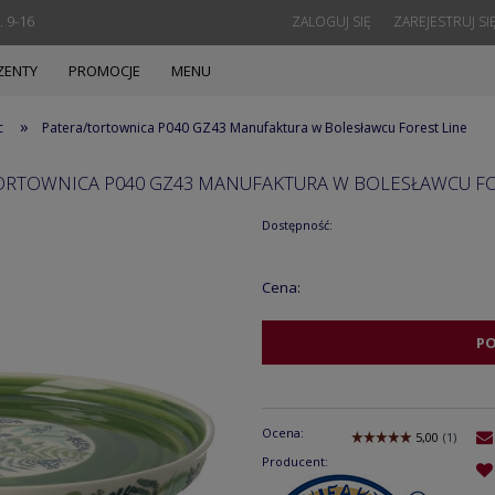
. 9-16
ZALOGUJ SIĘ
ZAREJESTRUJ SI
ZENTY
PROMOCJE
MENU
»
c
Patera/tortownica P040 GZ43 Manufaktura w Bolesławcu Forest Line
ORTOWNICA P040 GZ43 MANUFAKTURA W BOLESŁAWCU FO
Dostępność:
Cena:
P
Ocena:
Producent: