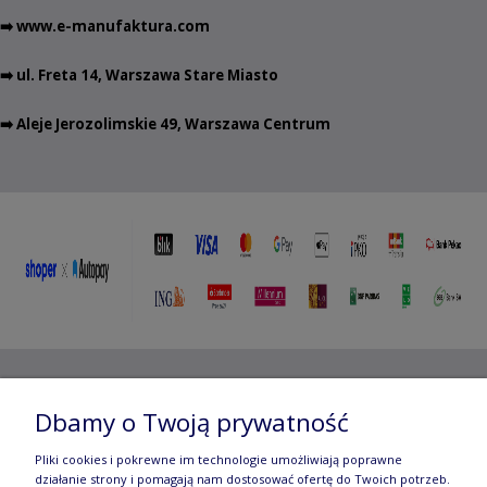
➡️
www.e-manufaktura.com
➡️ ul. Freta 14, Warszawa Stare Miasto
➡️ Aleje Jerozolimskie 49, Warszawa Centrum
Copyright ©
2012- 2025 Wojciech Czubaczyński
| Aleje
Dbamy o Twoją prywatność
Jerozolimskie 49, 00-696 Warszawa | e-mail:
biuro@e-
Pliki cookies i pokrewne im technologie umożliwiają poprawne
manufaktura.com
|
działanie strony i pomagają nam dostosować ofertę do Twoich potrzeb.