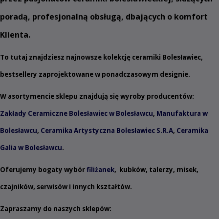
poradą, profesjonalną obsługą, dbających o komfort
Klienta.
To tutaj znajdziesz najnowsze kolekcję ceramiki Bolesławiec,
bestsellery zaprojektowane w ponadczasowym designie.
W asortymencie sklepu znajdują się wyroby producentów:
Zakłady Ceramiczne Bolesławiec w Bolesławcu
,
Manufaktura w
Bolesławcu
,
Ceramika Artystyczna Bolesławiec S.R.A
,
Ceramika
Galia w Bolesławcu
.
Oferujemy bogaty wybór
filiżanek
,
kubków
,
talerzy
,
misek
,
czajników
,
serwisów
i innych
kształtów
.
Zapraszamy do naszych sklepów: