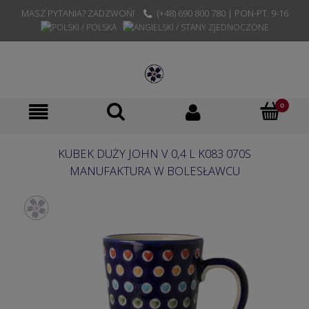
MASZ PYTANIA? ZADZWOŃ!
(+48) 690 800 780 | PON-PT. 9-16
KUBEK DUŻY JOHN V 0,4 L K083 070S
MANUFAKTURA W BOLESŁAWCU