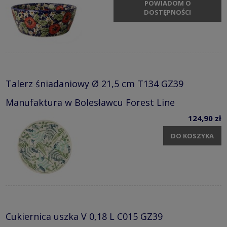
POWIADOM O
DOSTĘPNOŚCI
Talerz śniadaniowy Ø 21,5 cm T134 GZ39
Manufaktura w Bolesławcu Forest Line
124,90 zł
DO KOSZYKA
Cukiernica uszka V 0,18 L C015 GZ39