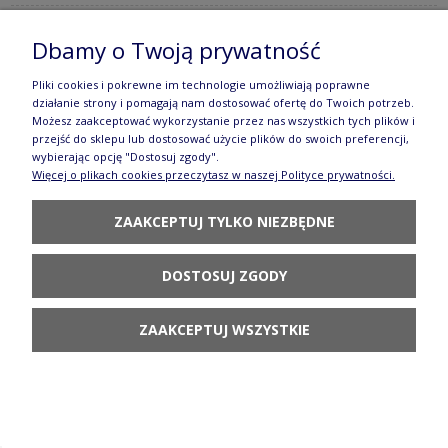
Dbamy o Twoją prywatność
Kubek V 0,3 L K081 DPML Manufaktura w
Pliki cookies i pokrewne im technologie umożliwiają poprawne
Bolesławcu
działanie strony i pomagają nam dostosować ofertę do Twoich potrzeb.
Możesz zaakceptować wykorzystanie przez nas wszystkich tych plików i
73,90 zł
przejść do sklepu lub dostosować użycie plików do swoich preferencji,
wybierając opcję "Dostosuj zgody".
POWIADOM O
Więcej o plikach cookies przeczytasz w naszej Polityce prywatności.
DOSTĘPNOŚCI
ZAAKCEPTUJ TYLKO NIEZBĘDNE
DOSTOSUJ ZGODY
Kubek V 0,3 L K081 GM13 Manufaktura w
ZAAKCEPTUJ WSZYSTKIE
Bolesławcu
73,90 zł
DO KOSZYKA