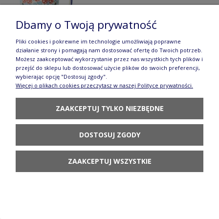
Dbamy o Twoją prywatność
Pliki cookies i pokrewne im technologie umożliwiają poprawne
działanie strony i pomagają nam dostosować ofertę do Twoich potrzeb.
Możesz zaakceptować wykorzystanie przez nas wszystkich tych plików i
Kubek Ola V 0,25 L Szyszka Galia
przejść do sklepu lub dostosować użycie plików do swoich preferencji,
wybierając opcję "Dostosuj zgody".
80,80 zł
Więcej o plikach cookies przeczytasz w naszej Polityce prywatności.
DO KOSZYKA
ZAAKCEPTUJ TYLKO NIEZBĘDNE
DOSTOSUJ ZGODY
ZAAKCEPTUJ WSZYSTKIE
Kubek Ola V 0,25 L Pigwa Galia
80,80 zł
POWIADOM O