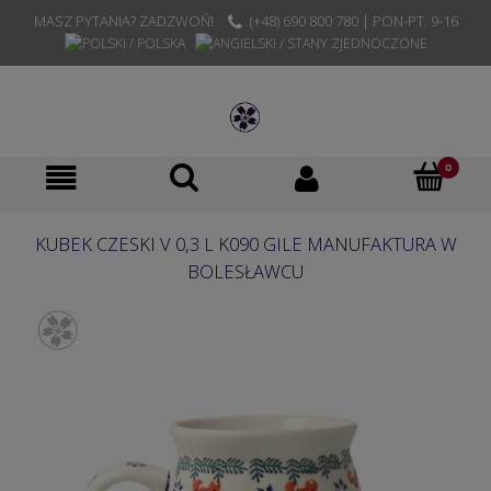
MASZ PYTANIA? ZADZWOŃ!
(+48) 690 800 780 | PON-PT. 9-16
KUBEK CZESKI V 0,3 L K090 GILE MANUFAKTURA W
BOLESŁAWCU