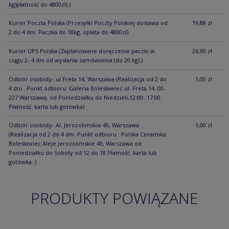
kg)płatność do 4800zł).)
Kurier Poczta Polska
(Przesyłki Poczty Polskiej dostawa od
19,88 zł
2 do 4 dni. Paczka do 18kg, opłata do 4800zł)
Kurier UPS Polska
(Zaplanowane doręczenie paczki w
26,90 zł
ciągu 2- 4 dni od wysłania zamówienia (do 20 kg).)
Odbiór osobisty- ul.Freta 14, Warszawa
(Realizacja od 2 do
1,00 zł
4 dni . Punkt odbioru: Galeria Bolesławiec ul. Freta 14, 00-
227 Warszawa, od Poniedziałku do Niedzieli,12:00- 17:00.
Płatność: karta lub gotówka)
Odbiór osobisty- Al. Jerozolimskie 49, Warszawa
1,00 zł
(Realizacja od 2 do 4 dni. Punkt odbioru : Polska Ceramika
Bolesławiec Aleje Jerozolimskie 49, Warszawa od
Poniedziałku do Soboty od 12 do 18 Płatność: karta lub
gotówka. )
PRODUKTY POWIĄZANE