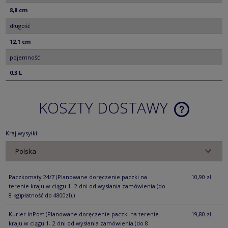
8,8 cm
długość
12,1 cm
pojemność
0,3 L
KOSZTY DOSTAWY
CENA NIE ZA
KOSZTÓW PŁ
Kraj wysyłki:
Paczkomaty 24/7
(Planowane doręczenie paczki na
10,90 zł
terenie kraju w ciągu 1- 2 dni od wysłania zamówienia (do
8 kg)płatność do 4800zł).)
Kurier InPost
(Planowane doręczenie paczki na terenie
19,80 zł
kraju w ciągu 1- 2 dni od wysłania zamówienia (do 8