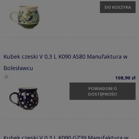
DO KOSZYKA
Kubek czeski V 0,3 L K090 AS80 Manufaktura w
Bolesławcu
108,90 zł
POWIADOM O
DOSTĘPNOŚCI
Kubek czeski V 0,3 L K090 GZ39 Manufaktura w