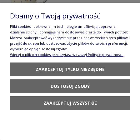
Dbamy o Twoją prywatność
Pliki cookies i pokrewne im technologie umożliwiają poprawne
działanie strony i pomagają nam dostosować ofertę do Twoich potrzeb.
Możesz zaakceptować wykorzystanie przez nas wszystkich tych plików i
Kubek łazienkowy Ceramika Bolesławiec V 0,3 L
przejść do sklepu lub dostosować użycie plików do swoich preferencji,
wybierając opcję "Dostosuj zgody".
GU2017DEK111
Więcej o plikach cookies przeczytasz w naszej Polityce prywatności.
79,90 zł
ZAAKCEPTUJ TYLKO NIEZBĘDNE
POWIADOM O
DOSTĘPNOŚCI
DOSTOSUJ ZGODY
ZAAKCEPTUJ WSZYSTKIE
Kubek krokus Ceramika Bolesławiec V 0,3 L
GU1193 DEK111