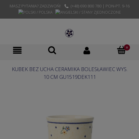
MASZ PYTANIA? ZADZWOŃ!
(+48) 690 800 780 | PON-PT. 9-16
KUBEK BEZ UCHA CERAMIKA BOLESŁAWIEC WYS.
10 CM GU1519DEK111