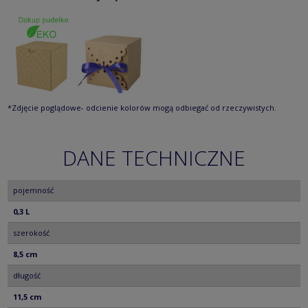
*Zdjęcie poglądowe- odcienie kolorów mogą odbiegać od rzeczywistych.
DANE TECHNICZNE
pojemność
0,3 L
szerokość
8,5 cm
długość
11,5 cm