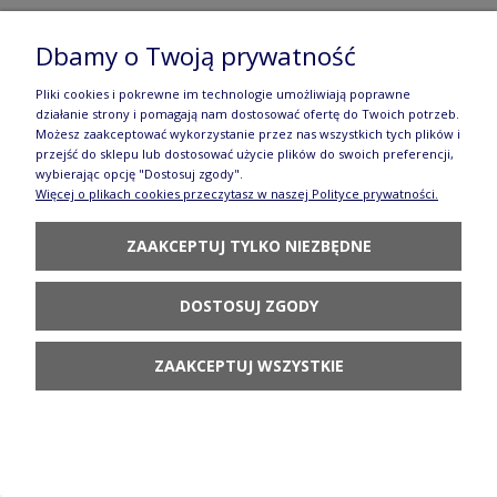
Filiżanka i spodek espresso V 0,07 L F037 DPML
Dbamy o Twoją prywatność
Manufaktura w Bolesławcu
Pliki cookies i pokrewne im technologie umożliwiają poprawne
działanie strony i pomagają nam dostosować ofertę do Twoich potrzeb.
58,90 zł
Możesz zaakceptować wykorzystanie przez nas wszystkich tych plików i
przejść do sklepu lub dostosować użycie plików do swoich preferencji,
POWIADOM O
wybierając opcję "Dostosuj zgody".
DOSTĘPNOŚCI
Więcej o plikach cookies przeczytasz w naszej Polityce prywatności.
ZAAKCEPTUJ TYLKO NIEZBĘDNE
DOSTOSUJ ZGODY
Kubek duży John V 0,4 L K083 SM01 Manufaktura
ZAAKCEPTUJ WSZYSTKIE
w Bolesławcu
114,90 zł
DO KOSZYKA