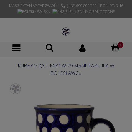
MASZ PYTANIA? ZADZWOŃ!
(+48) 690 800 780 | PON-PT. 9-16
KUBEK V 0,3 L K081 AS79 MANUFAKTURA W
BOLESŁAWCU