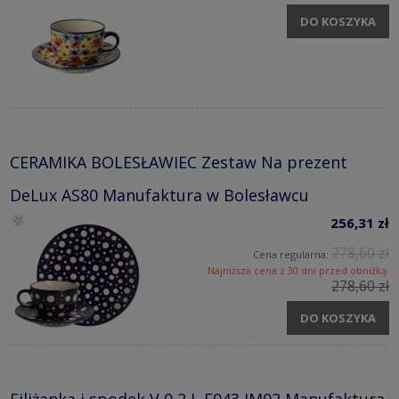
DO KOSZYKA
CERAMIKA BOLESŁAWIEC Zestaw Na prezent
DeLux AS80 Manufaktura w Bolesławcu
256,31 zł
278,60 zł
Cena regularna:
Najniższa cena z 30 dni przed obniżką:
278,60 zł
DO KOSZYKA
Filiżanka i spodek V 0,2 L F043 IM02 Manufaktura