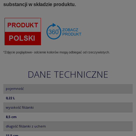
substancji w składzie produktu.
*Zdjęcie poglądowe- odcienie kolorów mogą odbiegać od rzeczywistych.
DANE TECHNICZNE
pojemność
0,22 L
wysokość filiżanki
8,5 cm
długość filiżanki z uchem
11,5 cm