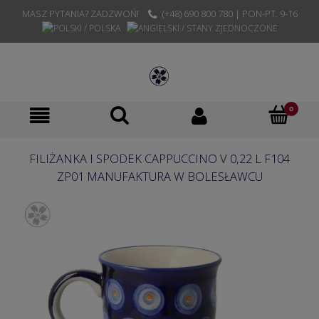
MASZ PYTANIA? ZADZWOŃ!
(+48) 690 800 780 | PON-PT. 9-16
FILIŻANKA I SPODEK CAPPUCCINO V 0,22 L F104
ZP01 MANUFAKTURA W BOLESŁAWCU