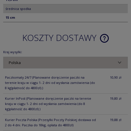
średnica spodka
15 cm
KOSZTY DOSTAWY
CENA NIE ZA
KOSZTÓW PŁ
Kraj wysyłki:
Paczkomaty 24/7
(Planowane doręczenie paczki na
10,90 zł
terenie kraju w ciągu 1- 2 dni od wysłania zamówienia (do
8 kg)płatność do 4800zł).)
Kurier InPost
(Planowane doręczenie paczki na terenie
19,80 zł
kraju w ciągu 1- 2 dni od wysłania zamówienia (do 8
kg)płatność do 4800zł).)
Kurier Poczta Polska
(Przesyłki Poczty Polskiej dostawa od
19,88 zł
2 do 4 dni. Paczka do 18kg, opłata do 4800zł)