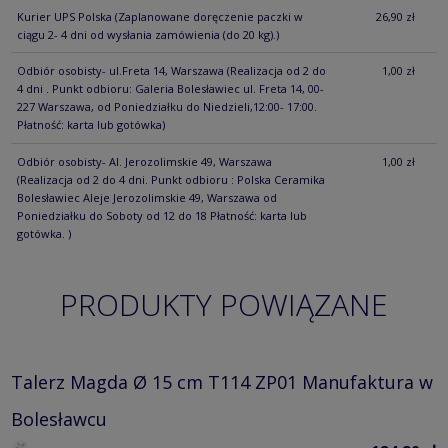
Kurier UPS Polska
(Zaplanowane doręczenie paczki w
26,90 zł
ciągu 2- 4 dni od wysłania zamówienia (do 20 kg).)
Odbiór osobisty- ul.Freta 14, Warszawa
(Realizacja od 2 do
1,00 zł
4 dni . Punkt odbioru: Galeria Bolesławiec ul. Freta 14, 00-
227 Warszawa, od Poniedziałku do Niedzieli,12:00- 17:00.
Płatność: karta lub gotówka)
Odbiór osobisty- Al. Jerozolimskie 49, Warszawa
1,00 zł
(Realizacja od 2 do 4 dni. Punkt odbioru : Polska Ceramika
Bolesławiec Aleje Jerozolimskie 49, Warszawa od
Poniedziałku do Soboty od 12 do 18 Płatność: karta lub
gotówka. )
PRODUKTY POWIĄZANE
Talerz Magda Ø 15 cm T114 ZP01 Manufaktura w
Bolesławcu