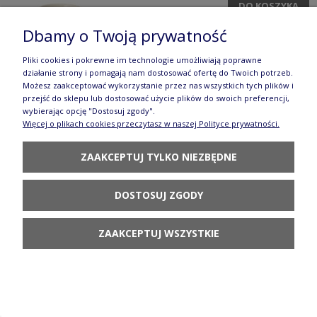
DO KOSZYKA
Dbamy o Twoją prywatność
Pliki cookies i pokrewne im technologie umożliwiają poprawne
działanie strony i pomagają nam dostosować ofertę do Twoich potrzeb.
Możesz zaakceptować wykorzystanie przez nas wszystkich tych plików i
przejść do sklepu lub dostosować użycie plików do swoich preferencji,
wybierając opcję "Dostosuj zgody".
Filiżanka i spodek V 0,2 L F043 GILE Manufaktura
Więcej o plikach cookies przeczytasz w naszej Polityce prywatności.
w Bolesławcu
ZAAKCEPTUJ TYLKO NIEZBĘDNE
92,90 zł
DO KOSZYKA
DOSTOSUJ ZGODY
ZAAKCEPTUJ WSZYSTKIE
Filiżanka i spodek V 0,2 L F043 DPLC Manufaktura