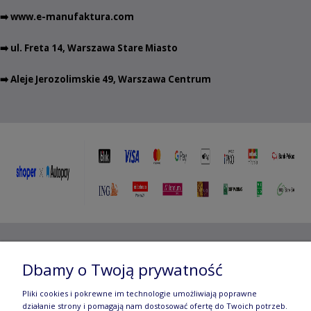
➡️
www.e-manufaktura.com
➡️ ul. Freta 14, Warszawa Stare Miasto
➡️ Aleje Jerozolimskie 49, Warszawa Centrum
Copyright ©
2012- 2025 Wojciech Czubaczyński
| Aleje
Dbamy o Twoją prywatność
Jerozolimskie 49, 00-696 Warszawa | e-mail:
biuro@e-
Pliki cookies i pokrewne im technologie umożliwiają poprawne
manufaktura.com
|
działanie strony i pomagają nam dostosować ofertę do Twoich potrzeb.