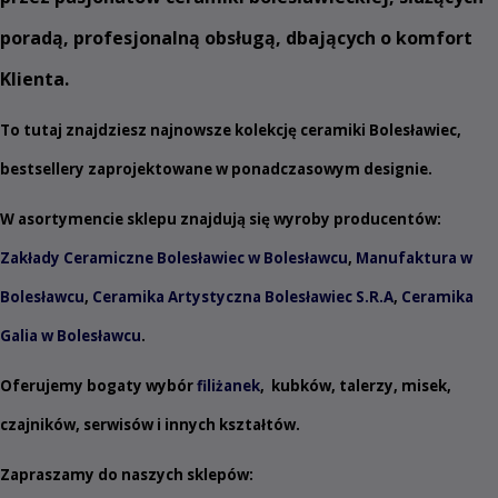
poradą, profesjonalną obsługą, dbających o komfort
Klienta.
To tutaj znajdziesz najnowsze kolekcję ceramiki Bolesławiec,
bestsellery zaprojektowane w ponadczasowym designie.
W asortymencie sklepu znajdują się wyroby producentów:
Zakłady Ceramiczne Bolesławiec w Bolesławcu
,
Manufaktura w
Bolesławcu
,
Ceramika Artystyczna Bolesławiec S.R.A
,
Ceramika
Galia w Bolesławcu
.
Oferujemy bogaty wybór
filiżanek
,
kubków
,
talerzy
,
misek
,
czajników
,
serwisów
i innych
kształtów
.
Zapraszamy do naszych sklepów: