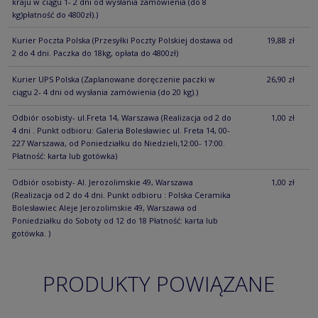
kraju w ciągu 1- 2 dni od wysłania zamówienia (do 8
kg)płatność do 4800zł).)
Kurier Poczta Polska
(Przesyłki Poczty Polskiej dostawa od
19,88 zł
2 do 4 dni. Paczka do 18kg, opłata do 4800zł)
Kurier UPS Polska
(Zaplanowane doręczenie paczki w
26,90 zł
ciągu 2- 4 dni od wysłania zamówienia (do 20 kg).)
Odbiór osobisty- ul.Freta 14, Warszawa
(Realizacja od 2 do
1,00 zł
4 dni . Punkt odbioru: Galeria Bolesławiec ul. Freta 14, 00-
227 Warszawa, od Poniedziałku do Niedzieli,12:00- 17:00.
Płatność: karta lub gotówka)
Odbiór osobisty- Al. Jerozolimskie 49, Warszawa
1,00 zł
(Realizacja od 2 do 4 dni. Punkt odbioru : Polska Ceramika
Bolesławiec Aleje Jerozolimskie 49, Warszawa od
Poniedziałku do Soboty od 12 do 18 Płatność: karta lub
gotówka. )
PRODUKTY POWIĄZANE