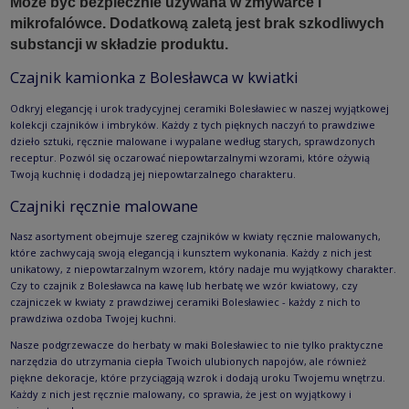
Może być bezpiecznie używana w zmywarce i
mikrofalówce. Dodatkową zaletą jest brak szkodliwych
substancji w składzie produktu.
Czajnik kamionka z Bolesławca w kwiatki
Odkryj elegancję i urok tradycyjnej ceramiki Bolesławiec w naszej wyjątkowej
kolekcji czajników i imbryków. Każdy z tych pięknych naczyń to prawdziwe
dzieło sztuki, ręcznie malowane i wypalane według starych, sprawdzonych
receptur. Pozwól się oczarować niepowtarzalnymi wzorami, które ożywią
Twoją kuchnię i dodadzą jej niepowtarzalnego charakteru.
Czajniki ręcznie malowane
Nasz asortyment obejmuje szereg czajników w kwiaty ręcznie malowanych,
które zachwycają swoją elegancją i kunsztem wykonania. Każdy z nich jest
unikatowy, z niepowtarzalnym wzorem, który nadaje mu wyjątkowy charakter.
Czy to czajnik z Bolesławca na kawę lub herbatę we wzór kwiatowy, czy
czajniczek w kwiaty z prawdziwej ceramiki Bolesławiec - każdy z nich to
prawdziwa ozdoba Twojej kuchni.
Nasze podgrzewacze do herbaty w maki Bolesławiec to nie tylko praktyczne
narzędzia do utrzymania ciepła Twoich ulubionych napojów, ale również
piękne dekoracje, które przyciągają wzrok i dodają uroku Twojemu wnętrzu.
Każdy z nich jest ręcznie malowany, co sprawia, że jest on wyjątkowy i