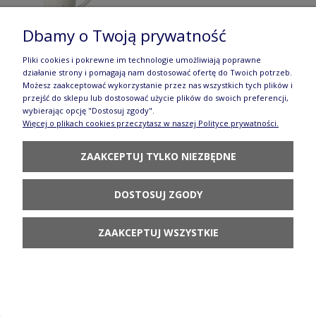
Dbamy o Twoją prywatność
Pliki cookies i pokrewne im technologie umożliwiają poprawne
działanie strony i pomagają nam dostosować ofertę do Twoich potrzeb.
Możesz zaakceptować wykorzystanie przez nas wszystkich tych plików i
Filiżanka i spodek V 0,2 L F043 AS80 Manufaktura
przejść do sklepu lub dostosować użycie plików do swoich preferencji,
wybierając opcję "Dostosuj zgody".
w Bolesławcu
Więcej o plikach cookies przeczytasz w naszej Polityce prywatności.
144,90 zł
ZAAKCEPTUJ TYLKO NIEZBĘDNE
DO KOSZYKA
DOSTOSUJ ZGODY
ZAAKCEPTUJ WSZYSTKIE
Filiżanka i spodek V 0,2 L F043 GZ44 Manufaktura
w Bolesławcu Forest Line