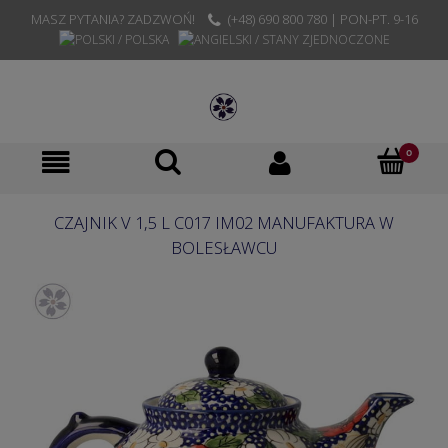
MASZ PYTANIA? ZADZWOŃ!
(+48) 690 800 780 | PON-PT. 9-16
CZAJNIK V 1,5 L C017 IM02 MANUFAKTURA W
BOLESŁAWCU