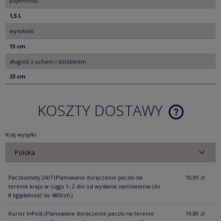
pojemność
1,5 L
wysokość
15 cm
długość z uchem i dzióbkiem
23 cm
KOSZTY DOSTAWY
CENA NIE ZA
KOSZTÓW PŁ
Kraj wysyłki:
Paczkomaty 24/7
(Planowane doręczenie paczki na
10,90 zł
terenie kraju w ciągu 1- 2 dni od wysłania zamówienia (do
8 kg)płatność do 4800zł).)
Kurier InPost
(Planowane doręczenie paczki na terenie
19,80 zł