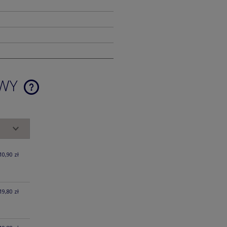
AWY
CENA NIE ZAWIERA EWENTUALNYCH
KOSZTÓW PŁATNOŚCI
10,90 zł
19,80 zł