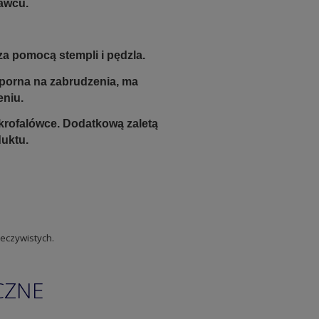
awcu.
a pomocą stempli i pędzla.
odporna na zabrudzenia, ma
eniu.
krofalówce. Dodatkową zaletą
duktu.
eczywistych.
CZNE