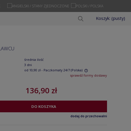
Ę
Koszyk:
(pusty)
SŁAWCU
średnia ilość
3 dni
od 10,90 zł
- Paczkomaty 24/7
(Polska)
sprawdź formy dostawy
Cena nie zawiera ewentualnych kosztów
136,90 zł
płatności
DO KOSZYKA
dodaj do przechowalni