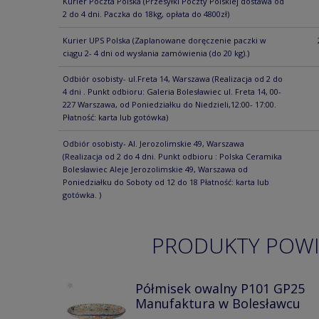
Kurier Poczta Polska
(Przesyłki Poczty Polskiej dostawa od
2 do 4 dni. Paczka do 18kg, opłata do 4800zł)
Kurier UPS Polska
(Zaplanowane doręczenie paczki w
ciągu 2- 4 dni od wysłania zamówienia (do 20 kg).)
Odbiór osobisty- ul.Freta 14, Warszawa
(Realizacja od 2 do
4 dni . Punkt odbioru: Galeria Bolesławiec ul. Freta 14, 00-
227 Warszawa, od Poniedziałku do Niedzieli,12:00- 17:00.
Płatność: karta lub gotówka)
Odbiór osobisty- Al. Jerozolimskie 49, Warszawa
(Realizacja od 2 do 4 dni. Punkt odbioru : Polska Ceramika
Bolesławiec Aleje Jerozolimskie 49, Warszawa od
Poniedziałku do Soboty od 12 do 18 Płatność: karta lub
gotówka. )
PRODUKTY POW
Półmisek owalny P101 GP25
Manufaktura w Bolesławcu