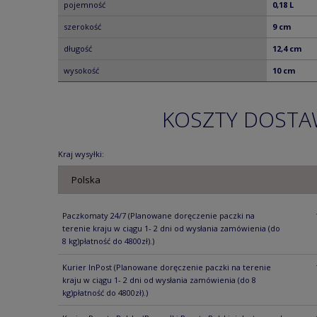
pojemność
0,18 L
szerokość
9 cm
długość
12,4 cm
wysokość
10 cm
KOSZTY DOST
Kraj wysyłki:
Paczkomaty 24/7
(Planowane doręczenie paczki na
terenie kraju w ciągu 1- 2 dni od wysłania zamówienia (do
8 kg)płatność do 4800zł).)
Kurier InPost
(Planowane doręczenie paczki na terenie
kraju w ciągu 1- 2 dni od wysłania zamówienia (do 8
kg)płatność do 4800zł).)