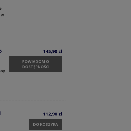
e
 w
5
145,90 zł
POWIADOM O
DOSTĘPNOŚCI
any
1
112,90 zł
DO KOSZYKA