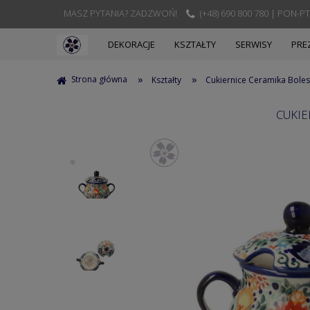
MASZ PYTANIA? ZADZWOŃ!
(+48) 690 800 780 | PON-PT
DEKORACJE
KSZTAŁTY
SERWISY
PRE
»
»
Strona główna
Kształty
Cukiernice Ceramika Boles
CUKIE