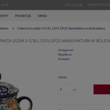
. 9-16
ZALOGUJ SIĘ
ZAREJESTRUJ SI
ZENTY
PROMOCJE
MENU
»
ławiec
Cukiernica uszka V 0,18 L C015 GP25 Manufaktura w Bolesławcu
RNICA USZKA V 0,18 L C015 GP25 MANUFAKTURA W BOLE
Dostępność:
Wysyłka w:
Dostawa:
Cena:
szt.