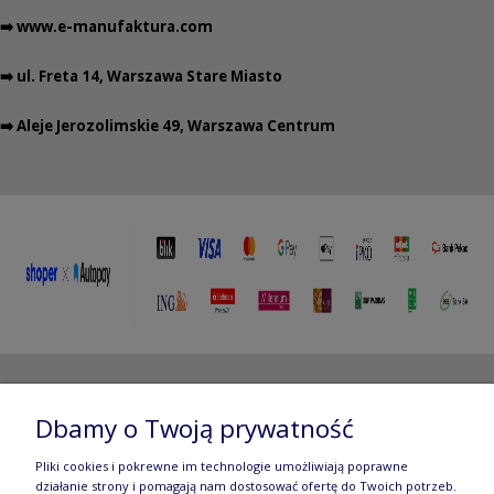
➡️
www.e-manufaktura.com
➡️ ul. Freta 14, Warszawa Stare Miasto
➡️ Aleje Jerozolimskie 49, Warszawa Centrum
Copyright ©
2012- 2025 Wojciech Czubaczyński
| Aleje
Dbamy o Twoją prywatność
Jerozolimskie 49, 00-696 Warszawa | e-mail:
biuro@e-
Pliki cookies i pokrewne im technologie umożliwiają poprawne
manufaktura.com
|
działanie strony i pomagają nam dostosować ofertę do Twoich potrzeb.