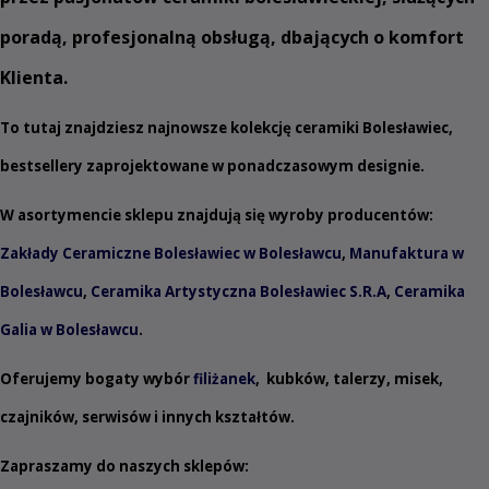
poradą, profesjonalną obsługą, dbających o komfort
Klienta.
To tutaj znajdziesz najnowsze kolekcję ceramiki Bolesławiec,
bestsellery zaprojektowane w ponadczasowym designie.
W asortymencie sklepu znajdują się wyroby producentów:
Zakłady Ceramiczne Bolesławiec w Bolesławcu
,
Manufaktura w
Bolesławcu
,
Ceramika Artystyczna Bolesławiec S.R.A
,
Ceramika
Galia w Bolesławcu
.
Oferujemy bogaty wybór
filiżanek
,
kubków
,
talerzy
,
misek
,
czajników
,
serwisów
i innych
kształtów
.
Zapraszamy do naszych sklepów: