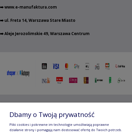
➡️
www.e-manufaktura.com
➡️ ul. Freta 14, Warszawa Stare Miasto
➡️ Aleje Jerozolimskie 49, Warszawa Centrum
Copyright ©
2012- 2025 Wojciech Czubaczyński
| Aleje
Dbamy o Twoją prywatność
Jerozolimskie 49, 00-696 Warszawa | e-mail:
biuro@e-
Pliki cookies i pokrewne im technologie umożliwiają poprawne
manufaktura.com
|
działanie strony i pomagają nam dostosować ofertę do Twoich potrzeb.