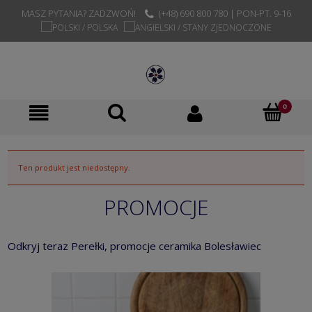
MASZ PYTANIA? ZADZWOŃ!
(+48) 690 800 780 | PON-PT. 9-16
Ten produkt jest niedostępny.
PROMOCJE
Odkryj teraz Perełki, promocje ceramika Bolesławiec