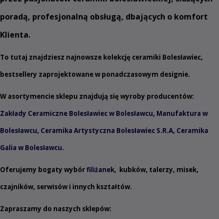
poradą, profesjonalną obsługą, dbających o komfort
Klienta.
To tutaj znajdziesz najnowsze kolekcję ceramiki Bolesławiec,
bestsellery zaprojektowane w ponadczasowym designie.
W asortymencie sklepu znajdują się wyroby producentów:
Zakłady Ceramiczne Bolesławiec w Bolesławcu
,
Manufaktura w
Bolesławcu
,
Ceramika Artystyczna Bolesławiec S.R.A
,
Ceramika
Galia w Bolesławcu
.
Oferujemy bogaty wybór
filiżanek
,
kubków
,
talerzy
,
misek
,
czajników
,
serwisów
i innych
kształtów
.
Zapraszamy do naszych sklepów: