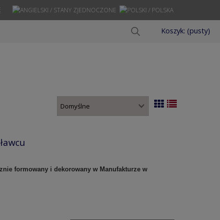
Ę
Koszyk:
(pusty)
sławcu
cznie formowany i dekorowany w Manufakturze w