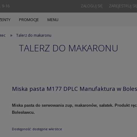
. 9-16
ZALOGUJ SIĘ
ZAREJESTRUJ SI
ZENTY
PROMOCJE
MENU
»
wiec
Talerz do makaronu
TALERZ DO MAKARONU
Miska pasta M177 DPLC Manufaktura w Bole
Miska pasta do serwowania zup, makaronów, sałatek.
Produkt rę
Bolesławcu.
Dostępność:
dostępne wkrótce