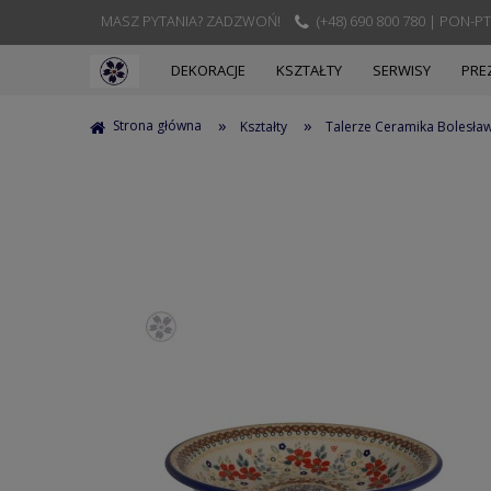
MASZ PYTANIA? ZADZWOŃ!
(+48) 690 800 780 | PON-PT
DEKORACJE
KSZTAŁTY
SERWISY
PRE
»
»
Strona główna
Kształty
Talerze Ceramika Bolesła