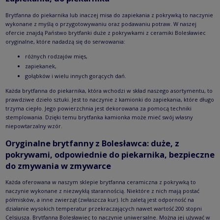
Brytfanna do piekarnika lub inaczej misa do zapiekania z pokrywką to naczynie
wykonane z myślą o przygotowywaniu oraz podawaniu potraw. W naszej
ofercie znajdą Państwo brytfanki duże z pokrywkami z ceramiki Bolesławiec
oryginalne, które nadadzą się do serwowania:
różnych rodzajów mięs,
zapiekanek,
gołąbków i wielu innych gorących dań.
Każda brytfanna do piekarnika, która wchodzi w skład naszego asortymentu, to
prawdziwe dzieło sztuki. Jest to naczynie z kamionki do zapiekania, które długo
trzyma ciepło. Jego powierzchnia jest dekorowana za pomocą techniki
stemplowania. Dzięki temu brytfanka kamionka może mieć swój własny
niepowtarzalny wzór.
Oryginalne brytfanny z Bolesławca: duże, z
pokrywami, odpowiednie do piekarnika, bezpieczne
do zmywania w zmywarce
Każda oferowana w naszym sklepie brytfanna ceramiczna z pokrywką to
naczynie wykonane z niezwykłą starannością. Niektóre z nich mają postać
półmisków, a inne zwierząt (zwłaszcza kur). Ich zaletą jest odporność na
działanie wysokich temperatur przekraczających nawet wartość 200 stopni
Celsjusza. Brytfanna Bolesławiec to naczynie uniwersalne. Można jej używać w