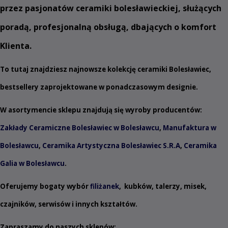
przez pasjonatów ceramiki bolesławieckiej, służących
poradą, profesjonalną obsługą, dbających o komfort
Klienta.
To tutaj znajdziesz najnowsze kolekcję ceramiki Bolesławiec,
bestsellery zaprojektowane w ponadczasowym designie.
W asortymencie sklepu znajdują się wyroby producentów:
Zakłady Ceramiczne Bolesławiec w Bolesławcu
,
Manufaktura w
Bolesławcu
,
Ceramika Artystyczna Bolesławiec S.R.A
,
Ceramika
Galia w Bolesławcu
.
Oferujemy bogaty wybór
filiżanek
,
kubków
,
talerzy
,
misek
,
czajników
,
serwisów
i innych
kształtów
.
Zapraszamy do naszych sklepów: