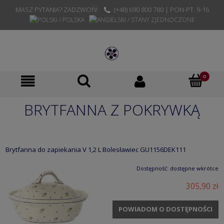
MASZ PYTANIA? ZADZWOŃ!
(+48) 690 800 780 | PON-PT. 9-16
BRYTFANNA Z POKRYWKĄ
Brytfanna do zapiekania V 1,2 L Bolesławiec GU1156DEK111
Dostępność:
dostępne wkrótce
305,90 zł
POWIADOM O DOSTĘPNOŚCI