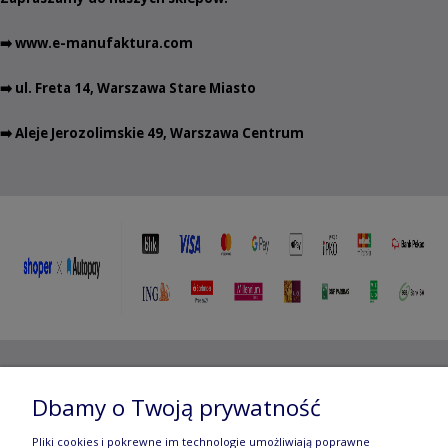
➡️
www.e-manufaktura.com
➡️ ul. Freta 14, Warszawa Stare Miasto
➡️ Aleje Jerozolimskie 49, Warszawa Centrum
Copyright ©
2012- 2025 Wojciech Czubaczyński
| Aleje
Dbamy o Twoją prywatność
Jerozolimskie 49, 00-696 Warszawa | e-mail:
biuro@e-
Pliki cookies i pokrewne im technologie umożliwiają poprawne