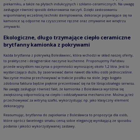
piekarniku, a także na płytach indukcyjnych i szklano-ceramicznych. Na uwagę
zasługuje również sposób dekorowania naczyń. Dzięki zastosowaniu
wspomnianej wcześniej techniki stemplowania, dekoracje pojawiające się na
kamionce są odporne na czyszczenie ręczne oraz zmywanie we wnętrzu
zmywarki.
Ekologiczne, długo trzymające ciepło ceramiczne
brytfanny kamionka z pokrywami
Każda brytfanna z pokrywką Bolesławiec, która wchodzi w skład naszej oferty,
to praktyczne i designerskie naczynie kuchenne. Proponujemy Państwu
przede wszystkim naczynia o pojemności wynoszącej około 1,2 litra. Jest to
wystarczająco dużo, by zaserwować danie nawet dla kilku osób jednocześnie.
Naczynie można przechowywać w trakcie posiłku na stole. Jego bogato
zdobiona faktura będzie pięknie prezentować się na tle lśniącobiałego serwisu.
Na uwagę zasługuje również fakt, że kamionka z Bolesławca wyróżnia się
zwiększoną odpornością na ciepło i oddziaływania mechaniczne. Można ją też
przechowywać za witryną szafki, wykorzystując np. jako klasyczny element
dekoracyjny.
Reasumując, brytfanna do zapiekania z Bolesławca to propozycja dla osób,
które oprócz świetnego smaku cenią sobie elegancję wynikającą ze sposobu
podania i jakości wykorzystywanej zastawy.