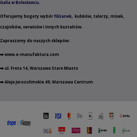
Galia w Bolesławcu
.
Oferujemy bogaty wybór
filiżanek
,
kubków
,
talerzy
,
misek
,
czajników
,
serwisów
i innych
kształtów
.
Zapraszamy do naszych sklepów:
➡️
www.e-manufaktura.com
➡️ ul. Freta 14, Warszawa Stare Miasto
➡️ Aleje Jerozolimskie 49, Warszawa Centrum