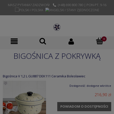
MASZ PYTANIA? ZADZWOŃ!
(+48) 690 800 780 | PON-PT. 9-16
BIGOŚNICA Z POKRYWKĄ
Bigośnica V 1,2 L GU887 DEK111 Ceramika Bolesławiec
Dostępność:
dostępne wkrótce
216,90 zł
POWIADOM O DOSTĘPNOŚCI