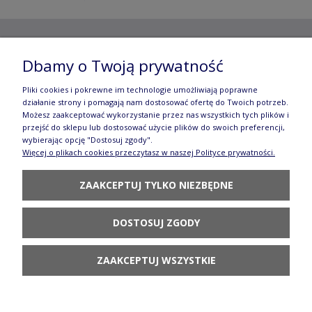
Copyright ©
2012- 2025 Wojciech Czubaczyński
| Aleje
Dbamy o Twoją prywatność
Jerozolimskie 49, 00-696 Warszawa | e-mail:
biuro@e-
Pliki cookies i pokrewne im technologie umożliwiają poprawne
działanie strony i pomagają nam dostosować ofertę do Twoich potrzeb.
manufaktura.com
|
Możesz zaakceptować wykorzystanie przez nas wszystkich tych plików i
przejść do sklepu lub dostosować użycie plików do swoich preferencji,
Wszelkie prawa zastrzeżone. Fotografie oraz opisy zamieszczone
wybierając opcję "Dostosuj zgody".
Więcej o plikach cookies przeczytasz w naszej Polityce prywatności.
na stronie stanowią własność autora, kopiowanie, edycja,
ZAAKCEPTUJ TYLKO NIEZBĘDNE
rozpowszechnianie bez zgody autora zabronione.
Te treści objęte są prawem autorskim, a korzystanie z nich może
DOSTOSUJ ZGODY
być negatywne w skutkach. Jeżeli chcesz uzyskać zgodę, napisz do
nas.
ZAAKCEPTUJ WSZYSTKIE
POKAŻ PEŁNĄ WERSJĘ STRONY