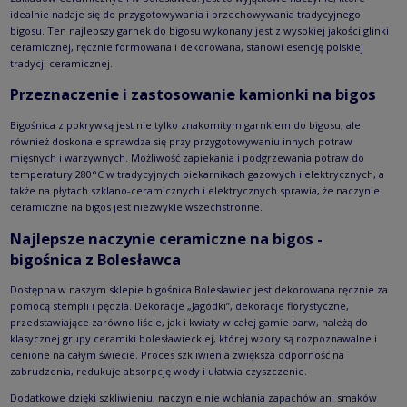
idealnie nadaje się do przygotowywania i przechowywania tradycyjnego
bigosu. Ten najlepszy garnek do bigosu wykonany jest z wysokiej jakości glinki
ceramicznej, ręcznie formowana i dekorowana, stanowi esencję polskiej
tradycji ceramicznej.
Przeznaczenie i zastosowanie kamionki na bigos
Bigośnica z pokrywką jest nie tylko znakomitym garnkiem do bigosu, ale
również doskonale sprawdza się przy przygotowywaniu innych potraw
mięsnych i warzywnych. Możliwość zapiekania i podgrzewania potraw do
temperatury 280°C w tradycyjnych piekarnikach gazowych i elektrycznych, a
także na płytach szklano-ceramicznych i elektrycznych sprawia, że naczynie
ceramiczne na bigos jest niezwykle wszechstronne.
Najlepsze naczynie ceramiczne na bigos -
bigośnica z Bolesławca
Dostępna w naszym sklepie bigośnica Bolesławiec jest dekorowana ręcznie za
pomocą stempli i pędzla. Dekoracje „Jagódki”, dekoracje florystyczne,
przedstawiające zarówno liście, jak i kwiaty w całej gamie barw, należą do
klasycznej grupy ceramiki bolesławieckiej, której wzory są rozpoznawalne i
cenione na całym świecie. Proces szkliwienia zwiększa odporność na
zabrudzenia, redukuje absorpcję wody i ułatwia czyszczenie.
Dodatkowe dzięki szkliwieniu, naczynie nie wchłania zapachów ani smaków